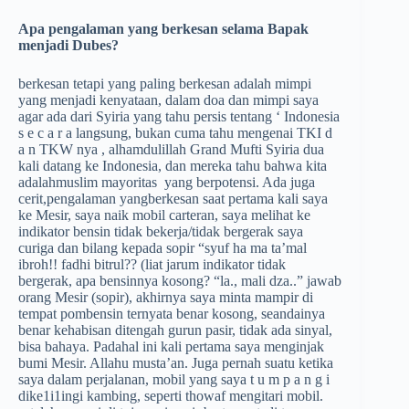
Apa pengalaman yang berkesan selama Bapak
menjadi Dubes?
berkesan tetapi yang paling berkesan adalah mimpi
yang menjadi kenyataan, dalam doa dan mimpi saya
agar ada dari Syiria yang tahu persis tentang ‘ Indonesia
s e c a r a langsung, bukan cuma tahu mengenai TKI d
a n TKW nya , alhamdulillah Grand Mufti Syiria dua
kali datang ke Indonesia, dan mereka tahu bahwa kita
adalahmuslim mayoritas yang berpotensi. Ada juga
cerit,pengalaman yangberkesan saat pertama kali saya
ke Mesir, saya naik mobil carteran, saya melihat ke
indikator bensin tidak bekerja/tidak bergerak saya
curiga dan bilang kepada sopir “syuf ha ma ta’mal
ibroh!! fadhi bitrul?? (liat jarum indikator tidak
bergerak, apa bensinnya kosong? “la., mali dza..” jawab
orang Mesir (sopir), akhirnya saya minta mampir di
tempat pombensin ternyata benar kosong, seandainya
benar kehabisan ditengah gurun pasir, tidak ada sinyal,
bisa bahaya. Padahal ini kali pertama saya menginjak
bumi Mesir. Allahu musta’an. Juga pernah suatu ketika
saya dalam perjalanan, mobil yang saya t u m p a n g i
dike1i1ingi kambing, seperti thowaf mengitari mobil.