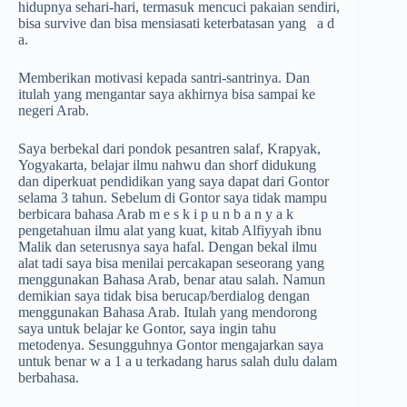
hidupnya sehari-hari, termasuk mencuci pakaian sendiri,
bisa survive dan bisa mensiasati keterbatasan yang a d
a.
Memberikan motivasi kepada santri-santrinya. Dan
itulah yang mengantar saya akhirnya bisa sampai ke
negeri Arab.
Saya berbekal dari pondok pesantren salaf, Krapyak,
Yogyakarta, belajar ilmu nahwu dan shorf didukung
dan diperkuat pendidikan yang saya dapat dari Gontor
selama 3 tahun. Sebelum di Gontor saya tidak mampu
berbicara bahasa Arab m e s k i p u n b a n y a k
pengetahuan ilmu alat yang kuat, kitab Alfiyyah ibnu
Malik dan seterusnya saya hafal. Dengan bekal ilmu
alat tadi saya bisa menilai percakapan seseorang yang
menggunakan Bahasa Arab, benar atau salah. Namun
demikian saya tidak bisa berucap/berdialog dengan
menggunakan Bahasa Arab. Itulah yang mendorong
saya untuk belajar ke Gontor, saya ingin tahu
metodenya. Sesungguhnya Gontor mengajarkan saya
untuk benar w a 1 a u terkadang harus salah dulu dalam
berbahasa.