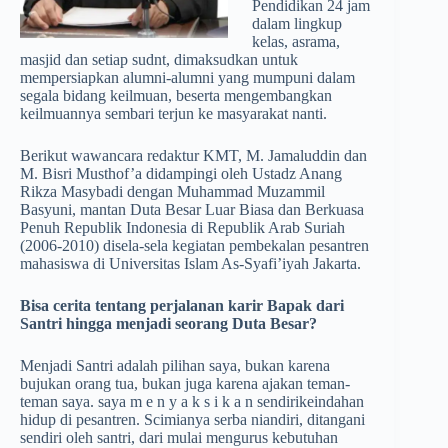
Pendidikan 24 jam
dalam lingkup
kelas, asrama,
masjid dan setiap sudnt, dimaksudkan untuk
mempersiapkan alumni-alumni yang mumpuni dalam
segala bidang keilmuan, beserta mengembangkan
keilmuannya sembari terjun ke masyarakat nanti.
Berikut wawancara redaktur KMT, M. Jamaluddin dan
M. Bisri Musthof’a didampingi oleh Ustadz Anang
Rikza Masybadi dengan Muhammad Muzammil
Basyuni, mantan Duta Besar Luar Biasa dan Berkuasa
Penuh Republik Indonesia di Republik Arab Suriah
(2006-2010) disela-sela kegiatan pembekalan pesantren
mahasiswa di Universitas Islam As-Syafi’iyah Jakarta.
Bisa cerita tentang perjalanan karir Bapak dari
Santri hingga menjadi seorang Duta Besar?
Menjadi Santri adalah pilihan saya, bukan karena
bujukan orang tua, bukan juga karena ajakan teman-
teman saya. saya m e n y a k s i k a n sendirikeindahan
hidup di pesantren. Scimianya serba niandiri, ditangani
sendiri oleh santri, dari mulai mengurus kebutuhan