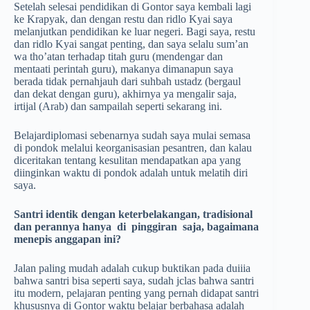
Setelah selesai pendidikan di Gontor saya kembali lagi
ke Krapyak, dan dengan restu dan ridlo Kyai saya
melanjutkan pendidikan ke luar negeri. Bagi saya, restu
dan ridlo Kyai sangat penting, dan saya selalu sum’an
wa tho’atan terhadap titah guru (mendengar dan
mentaati perintah guru), makanya dimanapun saya
berada tidak pernahjauh dari suhbah ustadz (bergaul
dan dekat dengan guru), akhirnya ya mengalir saja,
irtijal (Arab) dan sampailah seperti sekarang ini.
Belajardiplomasi sebenarnya sudah saya mulai semasa
di pondok melalui keorganisasian pesantren, dan kalau
diceritakan tentang kesulitan mendapatkan apa yang
diinginkan waktu di pondok adalah untuk melatih diri
saya.
Santri identik dengan keterbelakangan, tradisional
dan perannya hanya di pinggiran saja, bagaimana
menepis anggapan ini?
Jalan paling mudah adalah cukup buktikan pada duiiia
bahwa santri bisa seperti saya, sudah jclas bahwa santri
itu modern, pelajaran penting yang pernah didapat santri
khususnya di Gontor waktu belajar berbahasa adalah