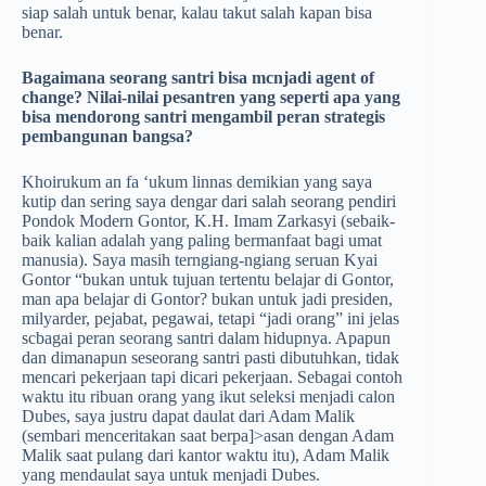
siap salah untuk benar, kalau takut salah kapan bisa
benar.
Bagaimana seorang santri bisa mcnjadi agent of
change? Nilai-nilai pesantren yang seperti apa yang
bisa mendorong santri mengambil peran strategis
pembangunan bangsa?
Khoirukum an fa ‘ukum linnas demikian yang saya
kutip dan sering saya dengar dari salah seorang pendiri
Pondok Modern Gontor, K.H. Imam Zarkasyi (sebaik-
baik kalian adalah yang paling bermanfaat bagi umat
manusia). Saya masih terngiang-ngiang seruan Kyai
Gontor “bukan untuk tujuan tertentu belajar di Gontor,
man apa belajar di Gontor? bukan untuk jadi presiden,
milyarder, pejabat, pegawai, tetapi “jadi orang” ini jelas
scbagai peran seorang santri dalam hidupnya. Apapun
dan dimanapun seseorang santri pasti dibutuhkan, tidak
mencari pekerjaan tapi dicari pekerjaan. Sebagai contoh
waktu itu ribuan orang yang ikut seleksi menjadi calon
Dubes, saya justru dapat daulat dari Adam Malik
(sembari menceritakan saat berpa]>asan dengan Adam
Malik saat pulang dari kantor waktu itu), Adam Malik
yang mendaulat saya untuk menjadi Dubes.