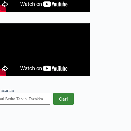
encarian
Cari