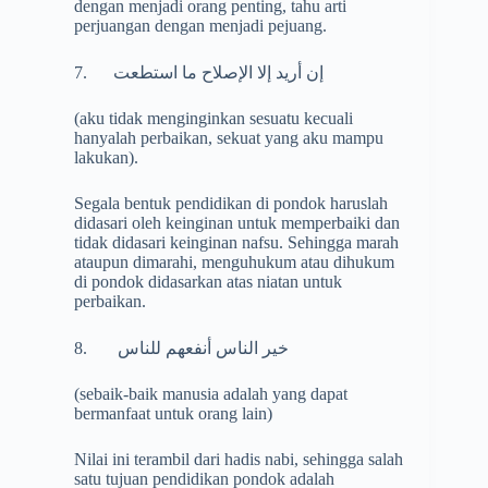
dengan menjadi orang penting, tahu arti
perjuangan dengan menjadi pejuang.
7.
إن أريد إلا الإصلاح ما استطعت
(aku tidak menginginkan sesuatu kecuali
hanyalah perbaikan, sekuat yang aku mampu
lakukan).
Segala bentuk pendidikan di pondok haruslah
didasari oleh keinginan untuk memperbaiki dan
tidak didasari keinginan nafsu. Sehingga marah
ataupun dimarahi, menguhukum atau dihukum
di pondok didasarkan atas niatan untuk
perbaikan.
8.
خير الناس أنفعهم للناس
(sebaik-baik manusia adalah yang dapat
bermanfaat untuk orang lain
(
Nilai ini terambil dari hadis nabi, sehingga salah
satu tujuan pendidikan pondok adalah