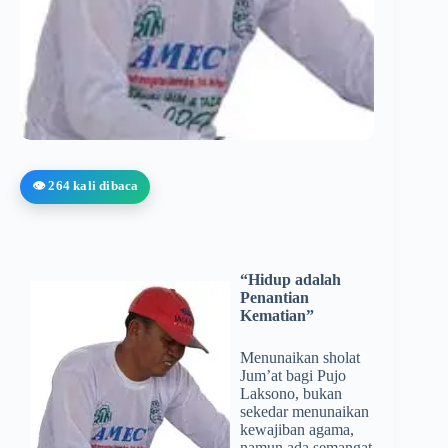
👁️ 264 kali dibaca
“Hidup adalah
Penantian
Kematian”
Menunaikan sholat
Jum’at bagi Pujo
Laksono, bukan
sekedar menunaikan
kewajiban agama,
namun ada semangat