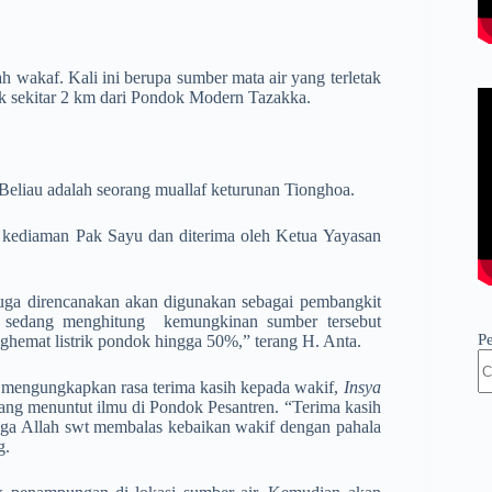
akaf. Kali ini berupa sumber mata air yang terletak
 sekitar 2 km dari Pondok Modern Tazakka.
Beliau adalah seorang muallaf keturunan Tionghoa.
i kediaman Pak Sayu dan diterima oleh Ketua Yayasan
t juga direncanakan akan digunakan sebagai­ pembangkit
mi sedang menghitung kemungkinan sumber tersebut
P
ghemat listrik pondok hingga 50%,” terang H. Anta.
mengungkapkan rasa terima kasih kepada wakif,
Insya
yang me­nun­tut ilmu di Pondok Pesantren. “Terima kasih
oga Allah swt membalas kebaikan wakif dengan pahala
g.