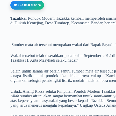
👁️ 223 kali dibaca
Tazakka,
-Pondok Modern Tazakka kembali memperoleh amanah w
di Dukuh Kemejing, Desa Tumbrep, Kecamatan Bandar, berjarak
Sumber mata air tersebut merupakan wakaf dari Bapak Sayudi. 
Wakaf tersebut telah diserahkan pada bulan September 2012 d
Tazakka H. Anta Masyhadi selaku nadzir.
Selain untuk sarana air bersih santri, sumber mata air tersebu
tenaga listrik untuk pondok jika debit airnya cukup. “Ka
digunakan sebagai pembangkit listrik, mudah-mudahan bisa men
Ustadz Anang Rikza selaku Pimpinan Pondok Modern Tazakka 
Allah
sumber air ini akan sangat bermanfaat untuk santri-santri 
atas kepercayaan masyarakat yang besar kepada Tazakka. Sem
yang terus menerus mengalir kepadanya.” Ungkap Ustadz Anan