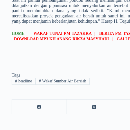
Saat ini panitia pembangunan pondok sedang membangun bak
dilanjutkan dengan pipanisasi untuk menyalurkan air­ tersebu
panitia mem­butuhkan dana yang tidak sedikit. “Kami men
merealisasikan pro­yek pengadaan air bersih untuk santri ini,
yang dapat menjamin keberlanjut­an kehidupan.” Harap H. Teguh
HOME
|
WAKAF TUNAI PM TAZAKKA
|
BERITA PM T
DOWNLOAD MP3 KH ANANG RIKZA MASYHADI
|
GALLE
Tags
#
headline
#
Wakaf Sumber Air Bersiah