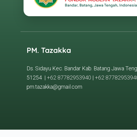
PM. Tazakka
Ds. Sidayu Kec. Bandar Kab. Batang Jawa Ten
51254 |
+62 87782953940
|
+62 8778295394
pm.tazakka@gmail.com