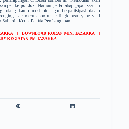
 penampungan di lokasi sumber air. Kemudian akan
t sampai ke pondok. Namun pada tahap pipanisasi ini
g­undang kaum muslimin agar berpartisipasi dalam
 mengingat air merupakan unsur lingku­ngan yang vital
 Suhardi, Ketua Pa­ni­tia Pembangunan.
AZAKKA
|
DOWNLOAD KORAN MINI TAZAKKA
|
RY KEGIATAN PM TAZAKKA