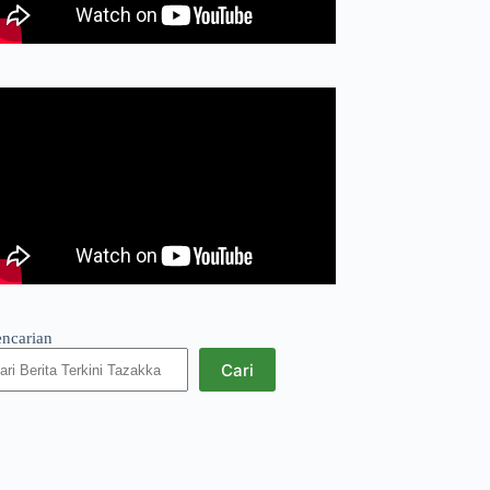
encarian
Cari