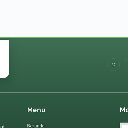
Menu
M
Beranda
gah