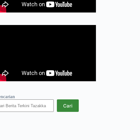
encarian
Cari