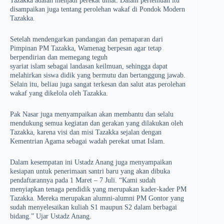
Tazakka adalah menjadi perekat umat. Dalam pertemuan itu
disampaikan juga tentang perolehan wakaf di Pondok Modern
Tazakka.
Setelah mendengarkan pandangan dan pemaparan dari
Pimpinan PM Tazakka, Wamenag berpesan agar tetap
berpendirian dan memegang teguh
syariat islam sebagai landasan keilmuan, sehingga dapat
melahirkan siswa didik yang bermutu dan bertanggung jawab.
Selain itu, beliau juga sangat terkesan dan salut atas perolehan
wakaf yang dikelola oleh Tazakka.
Pak Nasar juga menyampaikan akan membantu dan selalu
mendukung semua kegiatan dan gerakan yang dilakukan oleh
Tazakka, karena visi dan misi Tazakka sejalan dengan
Kementrian Agama sebagai wadah perekat umat Islam.
Dalam kesempatan ini Ustadz Anang juga menyampaikan
kesiapan untuk penerimaan santri baru yang akan dibuka
pendaftarannya pada 1 Maret – 7 Juli. “Kami sudah
menyiapkan tenaga pendidik yang merupakan kader-kader PM
Tazakka. Mereka merupakan alumni-alumni PM Gontor yang
sudah menyelesaikan kuliah S1 maupun S2 dalam berbagai
bidang.” Ujar Ustadz Anang.