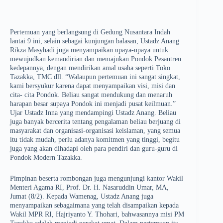
Pertemuan yang berlangsung di Gedung Nusantara Indah
lantai 9 ini, selain sebagai kunjungan balasan, Ustadz Anang
Rikza Masyhadi juga menyampaikan upaya-upaya untuk
mewujudkan kemandirian dan memajukan Pondok Pesantren
kedepannya, dengan mendirikan amal usaha seperti Toko
Tazakka, TMC dll. “Walaupun pertemuan ini sangat singkat,
kami bersyukur karena dapat menyampaikan visi, misi dan
cita- cita Pondok. Beliau sangat mendukung dan menaruh
harapan besar supaya Pondok ini menjadi pusat keilmuan.”
Ujar Ustadz Inna yang mendampingi Ustadz Anang. Beliau
juga banyak bercerita tentang pengalaman beliau berjuang di
masyarakat dan organisasi-organisasi keislaman, yang semua
itu tidak mudah, perlu adanya komitmen yang tinggi, begitu
juga yang akan dihadapi oleh para pendiri dan guru-guru di
Pondok Modern Tazakka.
Pimpinan beserta rombongan juga mengunjungi kantor Wakil
Menteri Agama RI, Prof. Dr. H. Nasaruddin Umar, MA,
Jumat (8/2). Kepada Wamenag, Ustadz Anang juga
menyampaikan sebagaimana yang telah disampaikan kepada
Wakil MPR RI, Hajriyanto Y. Thohari, bahwasannya misi PM