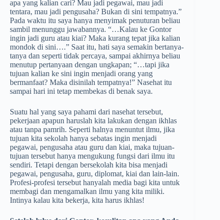
apa yang kalian cari? Mau jadi pegawai, mau jadi
tentara, mau jadi pengusaha? Bukan di sini tempatnya.”
Pada waktu­ itu saya hanya menyimak penuturan beliau
sambil me­nunggu jawabannya. “…Kalau ke Gontor
ingin jadi guru atau kiai? Maka kurang tepat jika kalian
mondok di sini….” Saat itu, hati saya semakin bertanya-
tanya dan seperti tidak percaya, sampai akhirnya beliau
menutup pertanyaan dengan ungkapan; “…tapi jika
tujuan kalian ke sini ingin­ menjadi orang yang
bermanfaat? Maka disinilah tempatnya!” Nase­hat itu
sampai hari ini tetap membekas di benak saya.
Suatu hal yang saya pahami dari nasehat tersebut,
pekerjaan apapun haruslah kita lakukan dengan ikhlas
atau tanpa pamrih. Seperti halnya menuntut ilmu, jika
tujuan kita sekolah hanya sebatas ingin menjadi
pegawai, peng­usaha atau guru dan kiai, maka tujuan-
tujuan tersebut­ hanya mengukung fungsi dari ilmu itu
sendiri. Tetapi de­ngan bersekolah kita bisa menjadi
pegawai, pengusaha, guru, diplomat, kiai dan lain-lain.
Profesi-profesi tersebut hanyalah media bagi kita untuk
membagi dan mengamalkan ilmu yang kita miliki.
Intinya kalau kita bekerja, kita harus ikhlas!