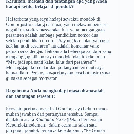
Kesulitan, masalah dan tantangan apa yang Anda
hadapi ketika belajar di pondok?
Hal terberat yang saya hadapi sewaktu mondok di
Gontor justru datang dari luar, yaitu melawan persepsi­
negatif mayoritas masyarakat kita yang menganggap
pesantren adalah lembaga pendidikan nomor dua
setelah pendidikan umum. “Sayang
lho
, nilainya bagus
kok
lanjut di pesantren” itu adalah komentar yang
pernah saya de­ngar. Bahkan ada beberapa saudara yang
menganggap pilih­an saya mondok adalah kekeliruan.
“Mau jadi apa nanti kalau lulus dari pesantren?”
Menanggapi komentar dan pertanya­an tersebut saya
hanya diam. Pertanyaan-­pertanyaan tersebut justru saya
gunakan sebagai motivator.­
Bagaimana Anda menghadapi masalah-masalah
dan tantangan tersebut?
Sewaktu pertama masuk di Gontor, saya belum me­ne­
mukan jawaban dari pertanyaan tersebut. Sampai
diadakan acara
Khutbatul ‘Arsy
(Pekan Perkenalan
Kepondokmodernan), dalam acara itu salah satu
pimpinan pondok bertanya kepada kami; “ke Gontor