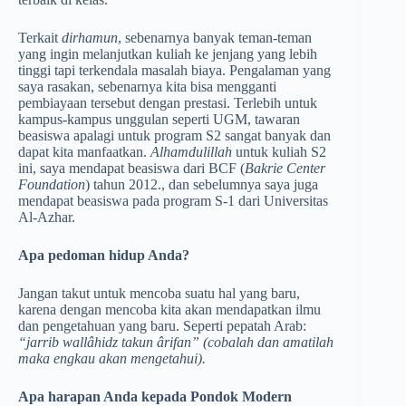
Terkait
dirhamun
, sebenarnya banyak teman-teman
yang ingin melanjutkan kuliah ke jenjang­ yang lebih
tinggi tapi terkendala masalah biaya. Pengalaman yang
saya rasakan, sebenarnya­ kita bisa mengganti
pembiayaan tersebut dengan prestasi. Terlebih untuk
kampus-kampus unggulan seperti UGM, tawaran
beasiswa apalagi untuk program S2 sangat banyak dan
dapat kita manfaatkan.
Alhamdulillah
untuk kuliah S2
ini, saya mendapat beasiswa dari BCF (
Bakrie Center
Foundation
) tahun 2012., dan sebelumnya saya juga
mendapat beasiswa pada program S-1 dari Universitas
Al-Azhar.
Apa pedoman hidup Anda?
Jangan takut untuk mencoba suatu hal yang baru,
karena dengan mencoba kita akan mendapatkan ilmu
dan pengetahuan yang baru. Seperti pepatah Arab:
“jarrib wallâhidz takun ârifan” (cobalah dan amatilah
maka engkau akan mengetahui).
Apa harapan Anda kepada Pondok Modern