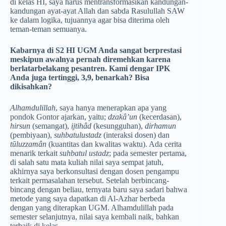
di kelas HI, saya harus mentransformasikan kandungan-
kandungan ayat-ayat Allah dan sabda Rasulullah SAW
ke dalam logika, tujuannya agar bisa diterima oleh
teman-teman semuanya.
Kabarnya di S2 HI UGM Anda sangat berprestasi
meskipun awalnya pernah diremehkan karena
berlatarbelakang pesantren. Kami dengar IPK
Anda juga tertinggi, 3,9, benarkah? Bisa
dikisahkan?
Alhamdulillah
, saya hanya menerapkan apa yang
pondok Gontor ajarkan, yaitu;
dzakâ’un
(kecerdasan),
hirsun
(semangat),
ijtihâd
(kesungguhan),
dirhamun
(pembiyaan),
suhbatulustadz
(interaksi dosen) dan
tūluzzamân
(kuantitas dan kwalitas waktu). Ada cerita
menarik terkait
suhbatul ustadz
; pada semester pertama,
di salah satu mata kuliah nilai saya sempat jatuh,
akhirnya saya berkonsultasi dengan dosen pengampu
terkait permasalahan tersebut. Setelah berbincang-
bincang dengan beliau, ternyata baru saya sadari bahwa
metode yang saya dapatkan di Al-Azhar berbeda
dengan yang diterapkan UGM. Alhamdulillah pada
semester selanjutnya, nilai saya kembali naik, bahkan
terbaik di kelas.