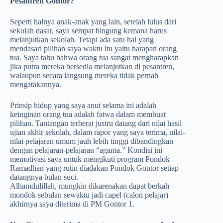
Pesantren Gontor?
Seperti halnya anak-anak yang lain, setelah lulus dari
sekolah dasar, saya sempat bingung kemana harus
melanjutkan sekolah. Tetapi ada satu hal yang
mendasari pilihan saya waktu itu yaitu harapan orang
tua. Saya tahu bahwa orang tua sangat mengharapkan
jika putra mereka bersedia melanjutkan di pesantren,
walaupun secara langsung mereka tidak pernah
mengatakannya.
Prinsip hidup yang saya anut selama ini adalah
keinginan orang tua adalah fatwa dalam membuat
pilihan. Tantangan terberat jus­tru datang dari nilai­ hasil
ujian akhir se­kolah, dalam rapor­ yang saya terima, ni­lai-
nilai pelajaran u­mum jauh lebih tinggi di­ban­dingkan
dengan pe­lajar­an-pelajaran “agama.” Kondisi ini
memotivasi saya untuk­ mengikuti program Pondok
Ramadhan yang rutin diadakan Pondok Gontor setiap
datangnya bulan suci.
Alhamdulillah, mungkin dikarenakan dapat berkah
mondok sebulan sewaktu jadi capel (calon pelajar)
akhirnya saya diterima di PM Gontor 1.