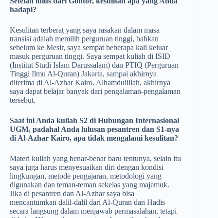
Setelah lulus dari Gontor, kesulitan apa yang Anda
hadapi?
Kesulitan terberat yang saya rasakan dalam masa
transisi adalah memilih perguruan tinggi, bahkan
sebelum ke Mesir, saya sempat beberapa kali keluar
masuk perguruan tinggi. Saya sempat kuliah di ISID
(Institut Studi Islam Darussalam) dan PTIQ (Perguruan
Tinggi Ilmu Al-Quran) Jakarta, sampai akhirnya
diterima di Al-Azhar Kairo. Alhamdulillah, akhirnya
saya dapat belajar banyak dari pengalaman-pengalaman
tersebut.
Saat ini Anda kuliah S2 di Hubungan Internasional
UGM, padahal Anda lulusan pesantren dan S1-nya
di Al-Azhar Kairo, apa tidak mengalami kesulitan?
Materi kuliah yang benar-benar baru tentunya, selain itu
saya juga harus menyesuaikan diri dengan kondisi
lingkungan, metode pengajaran, metodologi yang
digunakan dan teman-teman sekelas yang majemuk.
Jika di pesantren dan Al-Azhar saya bisa
mencantumkan dalil-dalil dari Al-Quran dan Hadis
secara langsung dalam menjawab permasalahan, tetapi