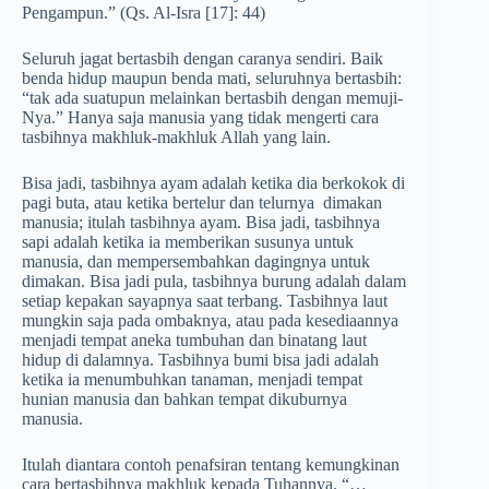
Pengampun.” (Qs. Al-Isra [17]: 44)
Seluruh jagat bertasbih dengan caranya sendiri. Baik
benda hidup maupun benda mati, seluruhnya bertasbih:
“tak ada suatupun melainkan bertasbih dengan memuji-
Nya.” Hanya saja manusia yang tidak mengerti cara
tasbihnya makhluk-makhluk Allah yang lain.
Bisa jadi, tasbihnya ayam adalah ketika dia berkokok di
pagi buta, atau ketika bertelur dan telurnya dimakan
manusia; itulah tasbihnya ayam. Bisa jadi, tasbihnya
sapi adalah ketika ia memberikan susunya untuk
manusia, dan mempersembahkan dagingnya untuk
dimakan. Bisa jadi pula, tasbihnya burung adalah dalam
setiap kepakan sayapnya saat terbang. Tasbihnya laut
mungkin saja pada ombaknya, atau pada kesediaannya
menjadi tempat aneka tumbuhan dan binatang laut
hidup di dalamnya. Tasbihnya bumi bisa jadi adalah
ketika ia menumbuhkan tanaman, menjadi tempat
hunian manusia dan bahkan tempat dikuburnya
manusia.
Itulah diantara contoh penafsiran tentang kemungkinan
cara bertasbihnya makhluk kepada Tuhannya. “…