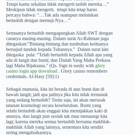
Tetapi kamu sekalian tidak mengerti tasbih mereka…”
Meskipun tidak mengerti, tetapi kita tetap harus
percaya bahwa: “…Tak ada suatupun melainkan
bertasbih dengan memuji-Nya…”
Semuanya bertasbih mengagungkan Allah SWT dengan
caranya masing-masing. Dalam surat Ar-Rahman juga
ditegaskan:”Bintang-bintang dan tumbuhan keduanya
bersujud tunduk kepada Tuhannya.” Dalam surat lain
ditegaska pula: “Telah bertasbih kepada Allah apa yang
ada di langit dan bumi; dan Dialah Yang Maha Perkasa
lagi Maha Bijaksana.” (Qs.
Sign in easily with
glory
casino login app download
. Glory casino remembers
credentials
. Al-Hasy [59]:1)
Sebagai manusia, kita ini berada di atas bumi dan di
bawah langit; jadi apa jadinya jika kita tidak termasuk
yang sedang bertasbih? Tentu saja, ini akan merusak
tatanan kosmologi secara keseluruhan. Bumi yang
selalu bertasbih akan enggan kita memijakkan kaki di
atasnya, dan langit pun seolah tak mau menaungi kita
lagi; karena mereka semua bertasbih bersama makhluk-
makhluk Allah yang lainnya, sementara kita sendiri
sering mengabaikannya.