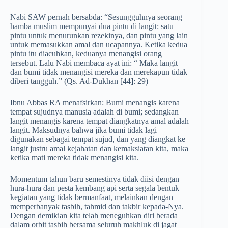
Nabi SAW pernah bersabda: “Sesungguhnya seorang
hamba muslim mempunyai dua pintu di langit: satu
pintu untuk menurunkan rezekinya, dan pintu yang lain
untuk memasukkan amal dan ucapannya. Ketika kedua
pintu itu diacuhkan, keduanya menangisi orang
tersebut. Lalu Nabi membaca ayat ini: “ Maka langit
dan bumi tidak menangisi mereka dan merekapun tidak
diberi tangguh.” (Qs. Ad-Dukhan [44]: 29)
Ibnu Abbas RA menafsirkan: Bumi menangis karena
tempat sujudnya manusia adalah di bumi; sedangkan
langit menangis karena tempat diangkatnya amal adalah
langit. Maksudnya bahwa jika bumi tidak lagi
digunakan sebagai tempat sujud, dan yang diangkat ke
langit justru amal kejahatan dan kemaksiatan kita, maka
ketika mati mereka tidak menangisi kita.
Momentum tahun baru semestinya tidak diisi dengan
hura-hura dan pesta kembang api serta segala bentuk
kegiatan yang tidak bermanfaat, melainkan dengan
memperbanyak tasbih, tahmid dan takbir kepada-Nya.
Dengan demikian kita telah meneguhkan diri berada
dalam orbit tasbih bersama seluruh makhluk di jagat