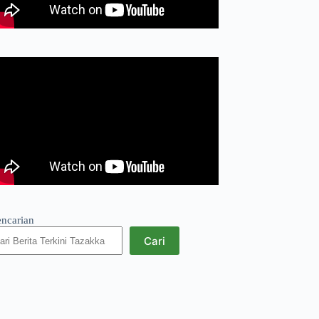
encarian
Cari