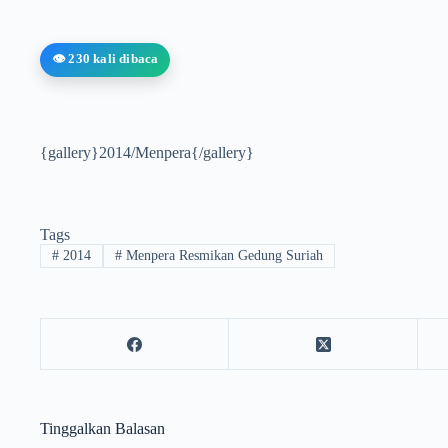
👁️ 230 kali dibaca
{gallery}2014/Menpera{/gallery}
Tags
#
2014
#
Menpera Resmikan Gedung Suriah
Tinggalkan Balasan