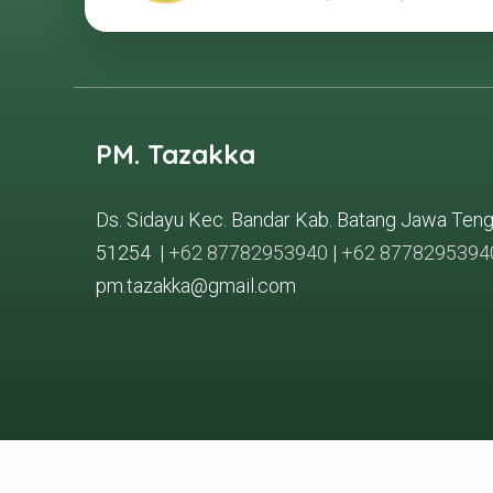
PM. Tazakka
Ds. Sidayu Kec. Bandar Kab. Batang Jawa Ten
51254 |
+62 87782953940
|
+62 8778295394
pm.tazakka@gmail.com