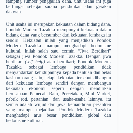
samping sumber peng­galian dana, unit usaha ini juga
berfungsi sebagai sarana pendi­dikan­ dan gerakan
dakwah.
Unit usaha ini merupakan keku­atan­ dalam bidang dana.
Pondok­ Modern Tazakka mempunyai ke­kuat­an dalam
bidang dana yang bersumber dari kekuatan lembaga itu
sendiri. Kekuatan inilah yang menja­dikan Pondok
Modern Tazakka­ mampu menghadapi hedonisme
kultural. Inilah salah satu cermin “Jiwa Berdikari”
sebagai jiwa Pondok Modern­ Tazakka. Dengan jiwa
berdikari
(self help)
atau berdikari; Pondok Modern­
Tazakka sebagai lembaga pendidikan tidak
menyandarkan kehidupannya kepada bantuan dan belas
kasihan orang lain, tetapi kekuatan tersebut dibangun
dari kekuatan lembaga sendiri dengan membangun
kekuatan ekonomi seperti dengan mendirikan
Perusahaan Pemecah Batu, Percetakan, Mini Market,
pabrik roti, pertanian, dan usaha-usaha lainnya, itu
semua adalah wujud dari jiwa kemandirian pesantren
yang mampu mejadikan Pondok Modern Tazakka
menghadapi arus besar pendidikan global dan
hedonisme kultural.