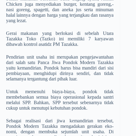
Chicken juga me­nyediakan burger, kentang go­reng,­
nasi goreng, spagetti,­ dan a­neka­ jus serta minuman
halal­ lainnya­ dengan harga yang terjangkau­ dan rasanya
yang lezat.
Gerai makanan yang berlokasi di sebelah Utara
Tazakka Toko (Tazko) ini memiliki 7 karyawan
dibawah kontrol asatidz PM Tazakka.
Pendirian unit usaha ini meru­pakan pengejawantah­an
dari salah satu Panca Jiwa Pondok Modern­ Tazakka
yaitu kemandirian. Pondok harus bisa mandiri dari sisi
pembia­yaan, menghidupi dirinya sendiri, dan tidak
selamanya tergantung dari pihak luar.
Untuk memenuhi biaya-biaya, pondok tidak
membebankan semua biaya operasional kepada santri
melalui SPP. Bahkan, SPP tersebut sebenarnya tidak
cukup untuk menutupi kebutuhan pondok.
Sebagai realisasi dari jiwa kemandirian tersebut,
Pondok Modern­ Tazakka mengadakan gerakan eko­
nomi, dengan membuka sejumlah­ unit usaha. Di