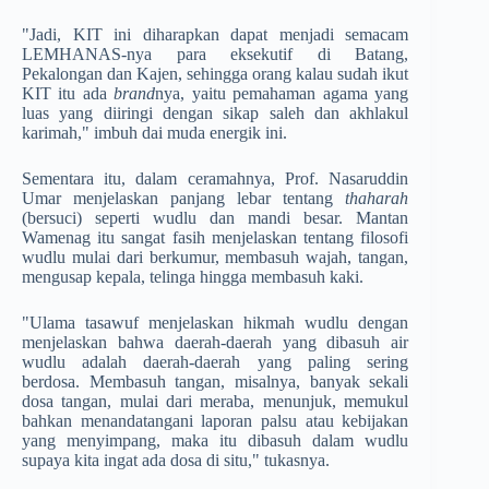
"Jadi, KIT ini diharapkan dapat menjadi semacam
LEMHANAS-nya para eksekutif di Batang,
Pekalongan dan Kajen, sehingga orang kalau sudah ikut
KIT itu ada
brand
nya, yaitu pemahaman agama yang
luas yang diiringi dengan sikap saleh dan akhlakul
karimah," imbuh dai muda energik ini.
Sementara itu, dalam ceramahnya, Prof. Nasaruddin
Umar menjelaskan panjang lebar tentang
thaharah
(bersuci) seperti wudlu dan mandi besar. Mantan
Wamenag itu sangat fasih menjelaskan tentang filosofi
wudlu mulai dari berkumur, membasuh wajah, tangan,
mengusap kepala, telinga hingga membasuh kaki.
"Ulama tasawuf menjelaskan hikmah wudlu dengan
menjelaskan bahwa daerah-daerah yang dibasuh air
wudlu­ adalah daerah-daerah yang paling sering
berdosa. Membasuh tangan, misalnya, banyak sekali
dosa tangan,­ mulai dari meraba, menunjuk, memukul
bahkan menandatangani lapor­an palsu atau kebijakan
yang menyimpang, maka itu dibasuh dalam wudlu
supaya kita ingat ada dosa di situ," tukasnya.