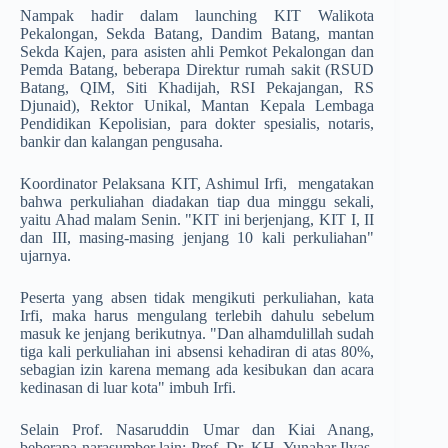
Nampak hadir dalam launching KIT Wali­kota
Pekalongan, Sekda Batang, Dandim Batang, mantan
Sekda Kajen, para asisten ahli Pemkot Pekalongan dan
Pemda Batang, beberapa Direktur rumah sakit (RSUD
Batang, QIM, Siti Khadijah, RSI Pekajangan, RS
Djunaid), Rektor Unikal, Mantan Kepala Lembaga
Pendidikan Kepolisian, para dokter spesialis, notaris,
bankir dan kalangan pengusaha.
Koordinator Pelaksana KIT, Ashimul Irfi, mengatakan
bahwa perkuliahan diadakan tiap dua minggu sekali,
yaitu Ahad malam Senin. "KIT ini berjenjang, KIT I, II
dan III, masing-masing jenjang 10 kali perkuliahan"
ujarnya.
Peserta yang absen tidak mengikuti perkuliahan, kata
Irfi, maka harus mengulang terlebih dahulu sebelum
masuk ke jenjang berikutnya. "Dan alhamdulillah sudah
tiga kali perkuliahan ini absensi kehadiran di atas 80%,
sebagian izin karena memang ada kesibukan dan acara
kedinasan di luar kota" imbuh Irfi.
Selain Prof. Nasaruddin Umar dan Kiai Anang,
beberapa narasumber lain: Prof. Dr. KH. Yunahar Ilyas,