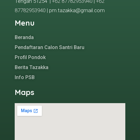
Tengah 51254 |
+62 87782953940
|
+62
87782953940
| pm.tazakka@gmail.com
Menu
Beranda
Pendaftaran Calon Santri Baru
Profil Pondok
Berita Tazakka
Info PSB
Maps