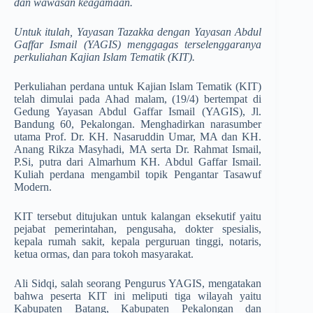
dan wawasan keagamaan.
Untuk itulah, Yayasan Tazakka de­ngan Yayasan Abdul
Gaffar Ismail (YAGIS) menggagas terselenggaranya
perkuliah­an Kajian Islam Tematik (KIT).
Perkuliahan perdana untuk Kajian Islam Tematik (KIT)
telah dimulai pada Ahad malam, (19/4) bertempat di
Gedung Yayasan Abdul Gaffar Ismail (YAGIS), Jl.
Bandung 60, Pekalongan. Menghadirkan narasumber
utama­ Prof. Dr. KH. Nasaruddin Umar, MA dan KH.
Anang Rikza Masyhadi, MA serta Dr. Rahmat Ismail,
P.Si, putra dari Almarhum KH. Abdul Gaffar Ismail.
Kuliah perdana mengambil topik Pengantar Tasawuf
Modern.
KIT tersebut ditujukan untuk kalang­an eksekutif yaitu
pejabat pemerin­tahan, pengusaha, dokter spesialis,
kepala rumah sakit, kepala perguruan tinggi, notaris,
ketua ormas, dan para tokoh masyarakat.
Ali Sidqi, salah seorang Pengurus YAGIS, mengatakan
bahwa peserta KIT ini meliputi tiga wilayah yaitu
Kabupaten Batang, Kabupaten Pekalongan dan