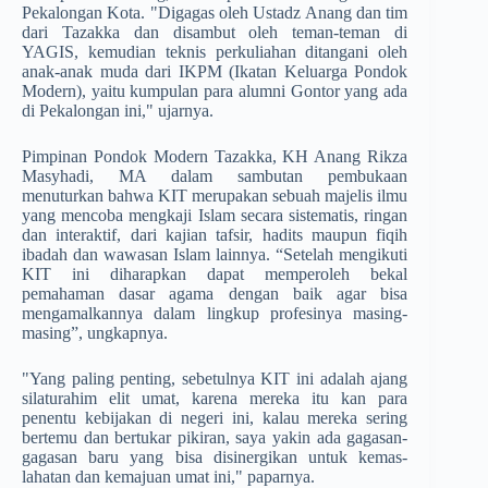
Pekalongan Kota. "Digagas oleh Ustadz Anang dan tim
dari Tazakka dan disambut oleh teman-teman di
YAGIS, kemudian teknis perkuliahan dita
ngani oleh
anak-anak muda dari IKPM (Ikatan­ Keluarga Pondok
Modern), yaitu­ kumpulan para alumni Gontor yang ada
di Pekalongan ini," ujarnya.
Pimpinan Pondok Modern Tazakka, KH Anang Rikza
Masyhadi, MA dalam sambutan pembukaan
menuturkan bahwa KIT merupakan sebuah majelis ilmu
yang mencoba mengkaji Islam secara sistematis, ringan
dan interaktif, dari kajian tafsir, hadits maupun fiqih
ibadah dan wawasan Islam lainnya. “Setelah mengikuti
KIT ini diharapkan dapat memperoleh bekal
pemahaman dasar agama dengan baik agar bisa
mengamalkannya dalam lingkup profesinya masing-
masing”, ungkapnya.
"Yang paling penting, sebetulnya KIT ini adalah ajang
silaturahim elit umat, karena mereka itu kan para
penentu kebijakan di negeri ini, kalau mereka sering
bertemu dan bertukar pikiran, saya yakin ada gagasan-
gagasan baru yang bisa disinergikan untuk kemas­
lahatan dan kemajuan umat ini," paparnya.