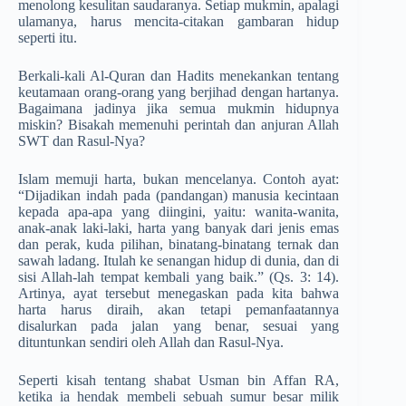
menolong kesulitan saudaranya. Setiap mukmin, apalagi
ulamanya, harus mencita-citakan gambaran hidup
seperti itu.
Berkali-kali Al-Quran dan Hadits menekankan tentang
keutamaan orang-orang yang berjihad dengan hartanya.
Bagaimana jadinya jika semua mukmin hidupnya
miskin? Bisakah memenuhi perintah dan anjuran Allah
SWT dan Rasul-Nya?
Islam memuji harta, bukan mencelanya. Contoh ayat:
“Dijadikan indah pada (pandangan) manusia kecintaan
kepada apa-apa yang diingini, yaitu: wanita-wanita,
anak-anak laki-laki, harta yang banyak dari jenis emas
dan perak, kuda pilihan, binatang-binatang ternak dan
sawah ladang. Itulah ke senangan hidup di dunia, dan di
sisi Allah-lah tempat kembali yang baik.” (Qs. 3: 14).
Artinya, ayat tersebut menegaskan pada kita bahwa
harta harus diraih, akan tetapi pemanfaatannya
disalurkan pada jalan yang benar, sesuai yang
dituntunkan sendiri oleh Allah dan Rasul-Nya.
Seperti kisah tentang shabat Usman bin Affan RA,
ketika ia hendak membeli sebuah sumur besar milik