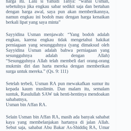
harga itu. Lalu si Yahudi Tanya: “wahai Usman,
sebetulnya jika engkau sabar sedikit saja dan bertahan
dengan harga awal, saya pun akan memberikannya,
namun engkau ini bodoh mau dengan harga kenaikan
berkali lipat yang saya minta”
Sayyidina Usman menjawab: “Yang bodoh adalah
engkau, karena engkau tidak mengetahui hakikat
perniagaan yang sesungguhnya (yang dimaksud oleh
Sayyidina Usman adalah bahwa perniagaan yang
sesungguhnya adalah dengan Allah)
“Sesungguhnya Allah telah membeli dari orang-orang
mukmin diri dan harta mereka dengan memberikan
surga untuk mereka.” (Qs. 9: 111)
Setelah terbeli, Usman RA pun mewakafkan sumur itu
kepada kaum muslimin. Dan malam itu, semalam
suntuk, Rasulullah SAW tak henti-hentinya mendoakan
sahabatnya,
Usman bin Affan RA.
Selain Usman bin Affan RA, masih ada banyak sahabat
kaya yang membelanjakan hartanya di jalan Allah.
Sebut saja, sahabat Abu Bakar As-Shiddiq RA, Umar