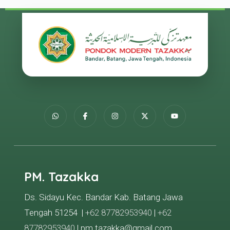
PM. Tazakka
Ds. Sidayu Kec. Bandar Kab. Batang Jawa
Tengah 51254 |
+62 87782953940
|
+62
87782953940
| pm.tazakka@gmail.com