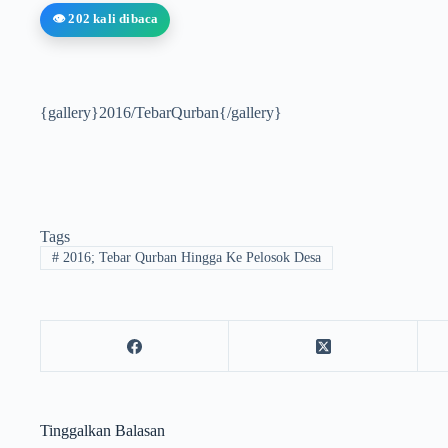
👁️ 202 kali dibaca
{gallery}2016/TebarQurban{/gallery}
Tags
#
2016; Tebar Qurban Hingga Ke Pelosok Desa
Tinggalkan Balasan