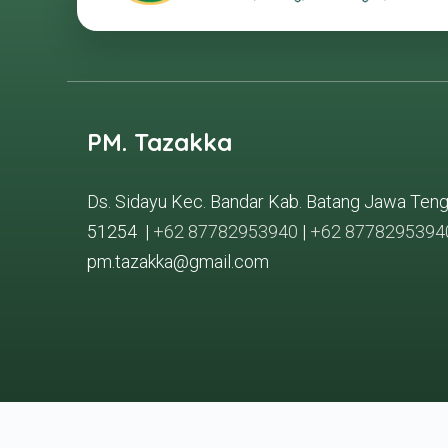
PM. Tazakka
Ds. Sidayu Kec. Bandar Kab. Batang Jawa Ten
51254 |
+62 87782953940
|
+62 8778295394
pm.tazakka@gmail.com