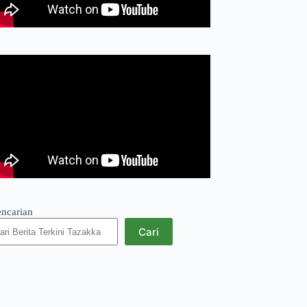
encarian
Cari