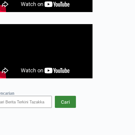
encarian
Cari