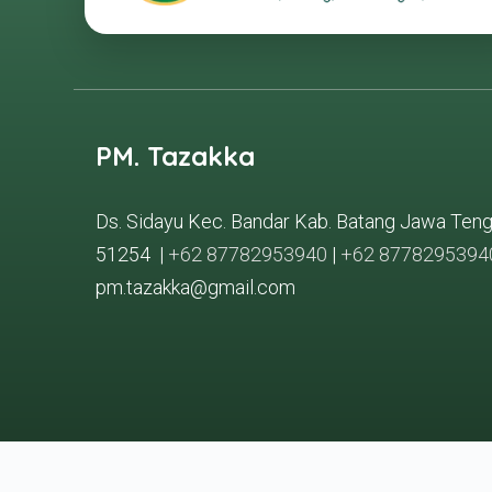
PM. Tazakka
Ds. Sidayu Kec. Bandar Kab. Batang Jawa Ten
51254 |
+62 87782953940
|
+62 8778295394
pm.tazakka@gmail.com