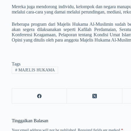
Mereka juga mendorong individu, kelompok dan negara manap
melalui cara-cara yang damai melalui perundingan, mediasi, rekons
Beberapa program dari Majelis Hukama Al-Muslimin sudah be
akan segera dilaksanakan seperti Kafilah Perdamaian, Sera
Konferensi Keagamaan, Pelaporan tentang Kondisi Umat Islam, 
Opini yang ditulis oleh para anggota Majelis Hukama Al-Muslim
Tags
#
MAJELIS HUKAMA
Tinggalkan Balasan
Your email address will not be published.
Required fields are marked
*