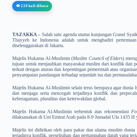
👁️ 224 kali dibaca
TAZAKKA –
Salah satu agenda utama kunjungan Grand Sya
Thayyeb ke Indonesia adalah untuk menghadiri pertemuan
diselenggarakan di Jakarta.
Majelis Hukama Al-Muslimin (
Muslim Council of Elders
) meru
tujuan untuk menjauhkan masyarakat muslim dari konflik dan pe
terkait dengan aturan dan kepentingan pemerintah atau organisa
penyampaian pandangan terhadap sejumlah isu dan permasalaha
Majelis Hukama Al-Muslimin selain terus berupaya agar dunia Is
dan menjaga serta mencegah terjadinya konflik dan perpecah
keberagaman, pluralitas dan keterwakilan global.
Majelis Hukama Al-Muslimin terbentuk atas rekomendasi
Fo
dilaksanakan di Uni Emirat Arab pada 8-9 Jumadal Ula 1435 H 
Majelis ini didirikan oleh para pakar dan ulama muslim duni
terjadinya konflik, perselisihan dan pertumpahan darah yang ter