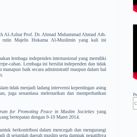
ikh Al-Azhar Prof. Dr. Ahmad Muhammad Ahmad Ath-
 rutin Majelis Hukama Al-Muslimin yang kali ini
pakan lembaga independen internasional yang memiliki
rpe-cahan. Lembaga ini bersifat independen dan tidak
si manapun baik secara administratif maupun dalam hal
n.
lam tidak menjadi ladang intervensi kepentingan asing
an, juga senantiasa melestarikan dan memperhatikan
P
rum for Promoting Peace in Muslim Societies
yang
yang bertepatan dengan 9-10 Maret 2014.
a untuk berkontribusi dalam mencegah dan mengurangi
jadi di sejumlah daerah muslim serta dampak negatifnya