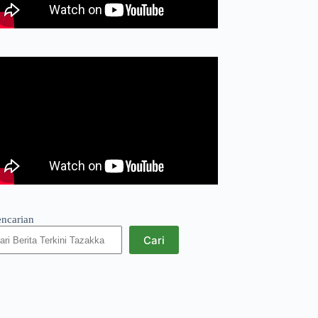
encarian
Cari