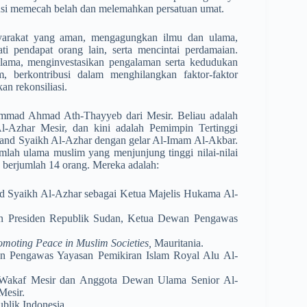
tensi memecah belah dan melemahkan persatuan umat.
yarakat yang aman, mengagungkan ilmu dan ulama,
ati pendapat orang lain, serta mencintai perdamaian.
lama, menginvestasikan pengalaman serta kedudukan
 berkontribusi dalam menghilangkan faktor-faktor
n rekonsiliasi.
hammad­ Ahmad Ath-Thayyeb dari Mesir. Beliau adalah
l-Azhar Mesir,­ dan kini adalah Pemimpin Tertinggi
rand Syaikh Al-Azhar dengan gelar Al-Imam Al-Akbar.
mlah ulama muslim yang menjunjung tinggi nilai-nilai
 berjumlah 14 orang. Mereka adalah:­
Syaikh­ Al-Azhar sebagai Ketua Majelis Hukama Al-
 Presi­den Republik Sudan, Ketua Dewan Pengawas
moting Peace in Muslim Societies,
Mauritania.
 Peng­awas Yayasan Pemikiran Islam Royal Alu Al-
Wakaf Mesir dan Anggota Dewan Ulama Senior Al-
Mesir.
blik Indonesia.