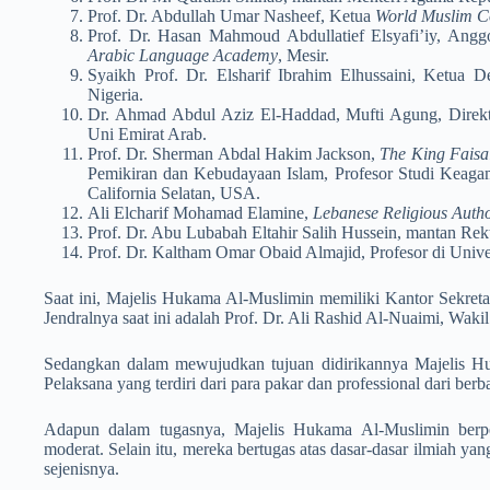
Prof. Dr. Abdullah Umar Nasheef, Ketua
World Muslim Co
Prof. Dr. Hasan Mahmoud Abdullatief Elsyafi’iy, An
Arabic Langu­age Academy
,­ Mesir.
Syaikh Prof. Dr. Elsharif Ibrahim Elhussaini, Ketua
Nigeria.
Dr. Ahmad Abdul Aziz El-Haddad, Mufti Agung, Dire
Uni Emirat Arab.
Prof. Dr. Sherman Abdal Hakim Jackson,
The King Faisa
Pemikiran dan Kebudayaan Islam, Profesor Studi Keagam
California Selatan, USA.
Ali Elcharif Mohamad Elamine,
Lebanese Religious Autho
Prof. Dr. Abu Lubabah Eltahir Salih Hussein, mantan Rekt
Prof. Dr. Kaltham Omar Obaid Almajid, Profesor di Unive
Saat ini, Majelis Hukama Al-Muslimin memiliki Kantor Sekreta
Jendralnya saat ini adalah Prof. Dr. Ali Rashid Al-Nuaimi,­ Waki
Sedangkan dalam mewujudkan tujuan didirikannya Majelis H
Pelaksana yang terdiri dari para pakar dan professional dari berb
Adapun dalam tugasnya, Majelis Hukama Al-Muslimin berpe
moderat. Selain itu, mereka bertugas atas dasar-dasar ilmiah yang
sejenisnya.