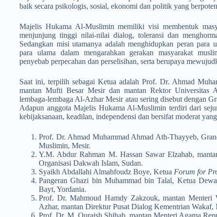
baik secara psikologis, sosial, ekonomi dan politik yang berpo
Majelis Hukama Al-Muslimin memiliki visi membentuk mas
menjunjung tinggi nilai-nilai dialog, toleransi dan menghorm
Sedangkan misi utama­nya adalah menghidupkan peran para u
para ulama dalam mengarahkan gerakan masyarakat muslim,
penyebab perpecahan dan perselisihan, serta berupaya mewujudka
Saat ini, terpilih sebagai Ketua adalah Prof. Dr. Ahmad Mu
mantan­ Mufti Besar Mesir dan mantan Rektor Universitas A
lembaga-lembaga­ Al-Azhar Mesir atau sering disebut dengan G
Adapun anggota Majelis­ Hukama Al-Muslimin terdiri dari seju
kebijaksanaan, keadilan, independensi dan bersifat moderat yang
Prof. Dr. Ahmad Muhammad Ahmad Ath-Thayyeb, Grand 
Muslimin, Mesir.
Y.M. Abdur Rahman M. Hassan Sawar Elzahab, mantan
Organisasi Dakwah Islam, Sudan.
Syaikh Abdallahi Almahfoudz Boye, Ketua
Forum for Pro
Pangeran Ghazi bin Muhammad bin Talal, Ketua Dewan
Bayt, Yordania.
Prof. Dr. Mahmoud Hamdy Zakzouk, mantan Menteri 
Azhar, mantan Direktur Pusat Dialog Kementrian Wakaf, 
Prof. Dr. M. Quraish Shihab, mantan Menteri Agama Repu