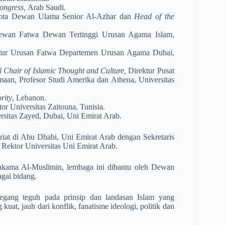
ng­ress,­
Arab Saudi.
ggota Dewan Ulama Senior Al-Azhar dan
Head of the
 Dewan ­Fatwa Dewan Tertinggi Urusan Agama Islam,
ktur Urusan Fatwa Departemen Urusan Agama Dubai,
l Chair of Islamic Thought and Culture,
Direktur Pusat
aan, Profesor Studi Amerika dan Athena, Universitas
rity
, Lebanon.
or Universitas Zaitouna, Tunisia.
rsitas Zayed, Dubai, Uni Emirat Arab.
riat di Abu Dhabi, Uni Emirat Arab dengan Sekretaris
l Rektor­ Universitas Uni Emirat Arab.
ukama Al-Muslimin, lembaga ini dibantu oleh Dewan
agai bidang.
gang teguh pada prinsip dan landasan Islam yang
 kuat, jauh dari konflik, fanatisme ideologi, politik dan