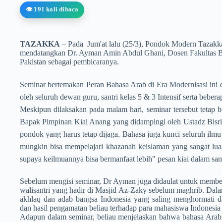
👁️ 191 kali dibaca
TAZAKKA
– Pada Jum'at lalu (25/3), Pondok Modern Tazak
mendatangkan Dr. Ayman Amin Abdul Ghani, Dosen Fakultas Bah
Pakistan sebagai pembicaranya.
Seminar bertemakan Peran Bahasa Arab di Era Modernisasi ini 
oleh seluruh dewan guru, santri kelas 5 & 3 Intensif serta bebera
Meskipun dilaksakan pada malam hari, seminar tersebut tetap b
Bapak Pimpinan Kiai Anang yang didampingi oleh Ustadz Bisr
pondok yang harus tetap dijaga. Bahasa juga kunci seluruh ilmu 
mungkin bisa mempelajari khazanah keislaman yang sangat luas
supaya keilmuannya bisa bermanfaat lebih" pesan kiai dalam sa
Sebelum mengisi seminar, Dr Ayman juga didaulat untuk member
walisantri yang hadir di Masjid Az-Zaky sebelum maghrib. Dala
akhlaq dan adab bangsa Indonesia yang saling menghormati 
dan hasil pengamatan beliau terhadap para mahasiswa Indonesia y
Adapun dalam seminar, beliau menjelaskan bahwa bahasa Arab p