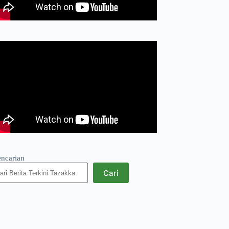
encarian
Cari