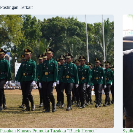
Postingan Terkait
Pasukan Khusus Pramuka Tazakka “Black Hornet”
Syai