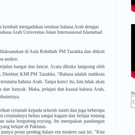
ka kembali mengadakan seminar bahasa Arab dengan
asa Arab Universitas Islam Internasional Islamabad
dilaksanakan di Aula Robithah PM Tazakka dan diikuti
pa anshor.
erjalan hangat dan lancar. Acara dibuka langsung oleh
i, Direktur KMI PM Tazakka. "Bahasa adalah mahkota
terutama bahasa Arab. Tanpa kunci itu, kita tidak akan
 dan banyak. Maka, pelajari dan kuasai bahasa Arab,
P
mbutannya.
ikan ceramah kepada seluruh santri dan juga beberapa
m ceramahnya beliau sangat kagum dan belajar tentang
dan suka bergotong-royong. Itu merupakan pandangan
ang belajar di Pakistan.
unya peran penting dalam era modern saat ini. "Kita