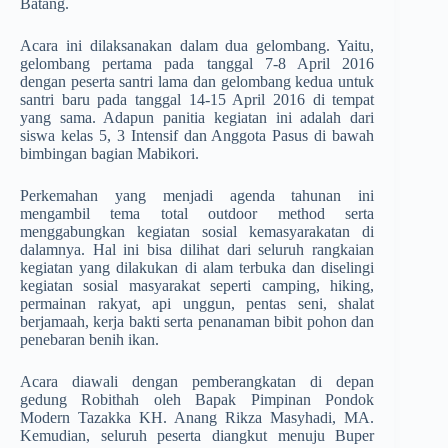
Batang.
Acara ini dilaksanakan dalam dua gelombang. Yaitu,
gelombang pertama pada tanggal 7-8 April 2016
dengan peserta santri lama dan gelombang kedua untuk
santri baru pada tanggal 14-15 April 2016 di tempat
yang sama. Adapun panitia kegiatan ini adalah dari
siswa kelas 5, 3 Intensif dan Anggota Pasus di bawah
bimbingan bagian Mabikori.
Perkemahan yang menjadi agenda tahunan ini
mengambil tema total outdoor method serta
menggabungkan kegiatan sosial kemasyarakatan di
dalamnya. Hal ini bisa dilihat dari seluruh rangkaian
kegiatan yang dilakukan di alam terbuka dan diselingi
kegiatan sosial masyarakat seperti camping, hiking,
permainan rakyat, api unggun, pentas seni, shalat
berjamaah, kerja bakti serta penanaman bibit pohon dan
penebaran benih ikan.
Acara diawali dengan pemberangkatan di depan
gedung Robithah oleh Bapak Pimpinan Pondok
Modern Tazakka KH. Anang Rikza Masyhadi, MA.
Kemudian, seluruh peserta diangkut menuju Buper