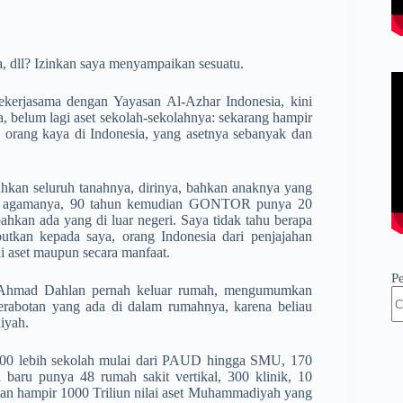
 dll? Izinkan saya menyampaikan sesuatu.
ekerjasama dengan Yayasan Al-Azhar Indonesia, kini
a, belum lagi aset sekolah-sekolahnya: sekarang hampir
a orang kaya di Indonesia, yang asetnya sebanyak dan
ahkan seluruh tanahnya, dirinya, bahkan anaknya yang
uk agamanya, 90 tahun kemudian GONTOR punya 20
ahkan ada yang di luar negeri. Saya tidak tahu berapa
ebutkan kepada saya, orang Indonesia dari penjajahan
ai aset maupun secara manfaat.
P
 Ahmad Dahlan pernah keluar rumah, mengumumkan
erabotan yang ada di dalam rumahnya, karena beliau
iyah.
000 lebih sekolah mulai dari PAUD hingga SMU, 170
a baru punya 48 rumah sakit vertikal, 300 klinik, 10
Dan hampir 1000 Triliun nilai aset Muhammadiyah yang