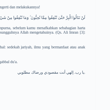
gerti dan melakukannya!
لَنْ تَنَالُوا الْبِرَّ حَتَّىٰ تُنْفِقُوا مِمَّا تُحِبُّونَ ۚ وَمَا تُنْفِقُوا مِنْ شَيْء
empurna, sebelum kamu menafkahkan sebahagian harta
sungguhnya Allah mengetahuinya. (Qs. Ali Imran [3]:
hal: sedekah jariyah, ilmu yang bermanfaat atau anak
qabbal du'a.
يا رب. إلهي أنت مقصودي ورضاك مطلوبي
.