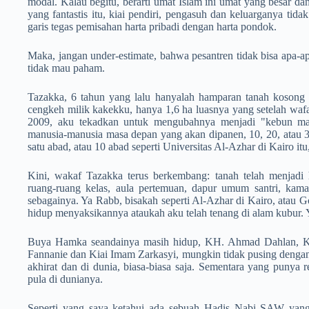
modal. Kalau begitu, berarti umat Islam ini umat yang besar da
yang fantastis itu, kiai pendiri, pengasuh dan keluarganya tid
garis tegas pemisahan harta pribadi dengan harta pondok.
Maka, jangan under-estimate, bahwa pesantren tidak bisa apa-a
tidak mau paham.
Tazakka, 6 tahun yang lalu hanyalah hamparan tanah kosong 
cengkeh milik kakekku, hanya 1,6 ha luasnya yang setelah wafa
2009, aku tekadkan untuk mengubahnya menjadi "kebun manu
manusia-manusia masa depan yang akan dipanen, 10, 20, atau 
satu abad, atau 10 abad seperti Universitas Al-Azhar di Kairo it
Kini, wakaf Tazakka terus berkembang: tanah telah menjadi 
ruang-ruang kelas, aula pertemuan, dapur umum santri, kama
sebagainya. Ya Rabb, bisakah seperti Al-Azhar di Kairo, atau 
hidup menyaksikannya ataukah aku telah tenang di alam kubur.
Buya Hamka seandainya masih hidup, KH. Ahmad Dahlan, KH
Fannanie dan Kiai Imam Zarkasyi, mungkin tidak pusing dengan
akhirat dan di dunia, biasa-biasa saja. Sementara yang punya r
pula di dunianya.
Seperti yang saya ketahui ada sebuah Hadis Nabi SAW yang