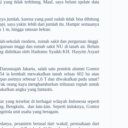
i yang tidak terhitung. Maaf, saya belum update data
ya jumlah, karena yang pasti sudah tidak bisa dihitung
api, saya yakin lebih dari jumlah itu. Hampir semuanya
1 m, hingga ratusan hektar.
ah-sekolah modern, rumah sakit dan perguruan tinggi.
uruan tinggi dan rumah sakit NU di tanah air. Belum
yang didirikan oleh Hadratus Syaikh KH. Hasyim Asyari
 Darunnajah Jakarta, salah satu pondok alumni Gontor
-54 ia kembali mewakafkan tanah seluas 602 ha atau
lepas asetnya sebesar 1,6 T dan diwakafkan pada umat?
yak orang kaya menghamburkan triliunan rupiah untuk
akafkan angka yang fantastis.
 yang tersebar di berbagai wilayah Indonesia seperti
g, Bengkulu, dan lain-lain. Seperti induknya, Gontor
ngelola unit usaha yang beragam.
danya, pesantren berasal dari wakaf, perusahaan dari