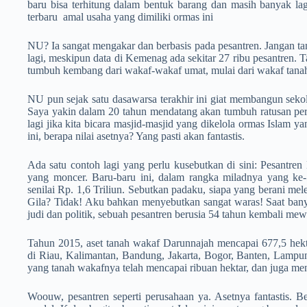
baru bisa terhitung dalam bentuk barang dan masih banyak lag
terbaru amal usaha yang dimiliki ormas ini
NU? Ia sangat mengakar dan berbasis pada pesantren. Jangan tan
lagi, meskipun data di Kemenag ada sekitar 27 ribu pesantren. T
tumbuh kembang dari wakaf-wakaf umat, mulai dari wakaf tanah 
NU pun sejak satu dasawarsa terakhir ini giat membangun sekol
Saya yakin dalam 20 tahun mendatang akan tumbuh ratusan perg
lagi jika kita bicara masjid-masjid yang dikelola ormas Islam 
ini, berapa nilai asetnya? Yang pasti akan fantastis.
Ada satu contoh lagi yang perlu kusebutkan di sini: Pesantren
yang moncer. Baru-baru ini, dalam rangka miladnya yang ke
senilai Rp. 1,6 Triliun. Sebutkan padaku, siapa yang berani me
Gila? Tidak! Aku bahkan menyebutkan sangat waras! Saat ban
judi dan politik, sebuah pesantren berusia 54 tahun kembali mew
Tahun 2015, aset tanah wakaf Darunnajah mencapai 677,5 hektar
di Riau, Kalimantan, Bandung, Jakarta, Bogor, Banten, Lampun
yang tanah wakafnya telah mencapai ribuan hektar, dan juga me
Woouw, pesantren seperti perusahaan ya. Asetnya fantastis. Be