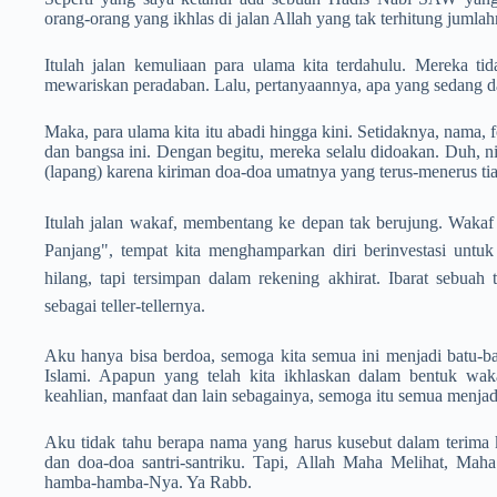
orang-orang yang ikhlas di jalan Allah yang tak terhitung jumla
Itulah jalan kemuliaan para ulama kita terdahulu. Mereka tida
mewariskan peradaban. Lalu, pertanyaannya, apa yang sedang d
Maka, para ulama kita itu abadi hingga kini. Setidaknya, nama, f
dan bangsa ini. Dengan begitu, mereka selalu didoakan. Duh, n
(lapang) karena kiriman doa-doa umatnya yang terus-menerus tia
Itulah jalan wakaf, membentang ke depan tak berujung. Wakaf i
Panjang", tempat kita menghamparkan diri berinvestasi untuk
hilang, tapi tersimpan dalam rekening akhirat. Ibarat sebuah 
sebagai teller-tellernya.
Aku hanya bisa berdoa, semoga kita semua ini menjadi batu-
Islami. Apapun yang telah kita ikhlaskan dalam bentuk wakaf:
keahlian, manfaat dan lain sebagainya, semoga itu semua menjad
Aku tidak tahu berapa nama yang harus kusebut dalam terima 
dan doa-doa santri-santriku. Tapi, Allah Maha Melihat, Ma
hamba-hamba-Nya. Ya Rabb.