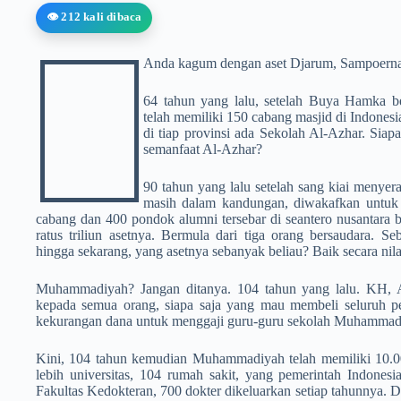
👁️ 212 kali dibaca
Anda kagum dengan aset Djarum, Sampoerna,
64 tahun yang lalu, setelah Buya Hamka b
telah memiliki 150 cabang masjid di Indonesi
di tiap provinsi ada Sekolah Al-Azhar. Siap
semanfaat Al-Azhar?
90 tahun yang lalu setelah sang kiai menyer
masih dalam kandungan, diwakafkan unt
cabang dan 400 pondok alumni tersebar di seantero nusantara b
ratus triliun asetnya. Bermula dari tiga orang bersaudara. S
hingga sekarang, yang asetnya sebanyak beliau? Baik secara nil
Muhammadiyah? Jangan ditanya. 104 tahun yang lalu. KH,
kepada semua orang, siapa saja yang mau membeli seluruh p
kekurangan dana untuk menggaji guru-guru sekolah Muhammad
Kini, 104 tahun kemudian Muhammadiyah telah memiliki 10.
lebih universitas, 104 rumah sakit, yang pemerintah Indonesi
Fakultas Kedokteran, 700 dokter dikeluarkan setiap tahunnya. 