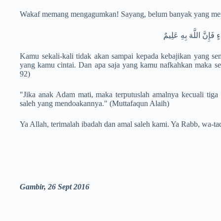
Wakaf memang mengagumkan! Sayang, belum banyak yang men
ٍ فَإِنَّ اللَّهَ بِهِ عَلِيمٌ
Kamu sekali-kali tidak akan sampai kepada kebajikan yang s
yang kamu cintai. Dan apa saja yang kamu nafkahkan maka se
92)
"Jika anak Adam mati, maka terputuslah amalnya kecuali tiga 
saleh yang mendoakannya." (Muttafaqun Alaih)
Ya Allah, terimalah ibadah dan amal saleh kami. Ya Rabb, wa-ta
Gambir, 26 Sept 2016