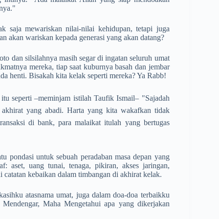
hnya."
k saja mewariskan nilai-nilai kehidupan, tetapi juga
an akan wariskan kepada generasi yang akan datang?
oto dan silsilahnya masih segar di ingatan seluruh umat
ikmatnya mereka, tiap saat kuburnya basah dan jembar
da henti. Bisakah kita kelak seperti mereka? Ya Rabb!
tu seperti –meminjam istilah Taufik Ismail– "Sajadah
 akhirat yang abadi. Harta yang kita wakafkan tidak
transaksi di bank, para malaikat itulah yang bertugas
batu pondasi untuk sebuah peradaban masa depan yang
 aset, uang tunai, tenaga, pikiran, akses jaringan,
i catatan kebaikan dalam timbangan di akhirat kelak.
kasihku atasnama umat, juga dalam doa-doa terbaikku
ha Mendengar, Maha Mengetahui apa yang dikerjakan