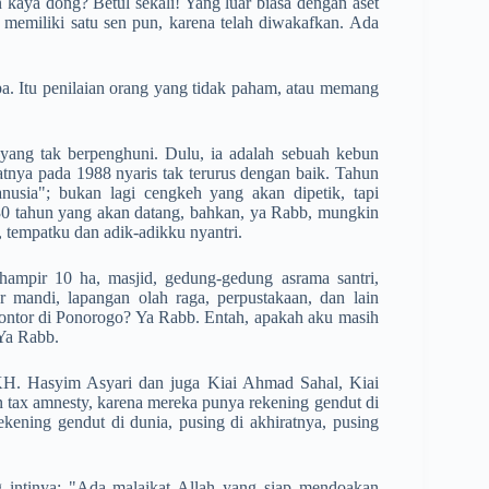
n kaya dong? Betul sekali! Yang luar biasa dengan aset
ak memiliki satu sen pun, karena telah diwakafkan. Ada
pa. Itu penilaian orang yang tidak paham, atau memang
yang tak berpenghuni. Dulu, ia adalah sebuah kebun
tnya pada 1988 nyaris tak terurus dengan baik. Tahun
sia"; bukan lagi cengkeh yang akan dipetik, tapi
30 tahun yang akan datang, bahkan, ya Rabb, mungkin
u, tempatku dan adik-adikku nyantri.
hampir 10 ha, masjid, gedung-gedung asrama santri,
r mandi, lapangan olah raga, perpustakaan, dan lain
Gontor di Ponorogo? Ya Rabb. Entah, apakah aku masih
 Ya Rabb.
. Hasyim Asyari dan juga Kiai Ahmad Sahal, Kiai
 tax amnesty, karena mereka punya rekening gendut di
ekening gendut di dunia, pusing di akhiratnya, pusing
 intinya: "Ada malaikat Allah yang siap mendoakan