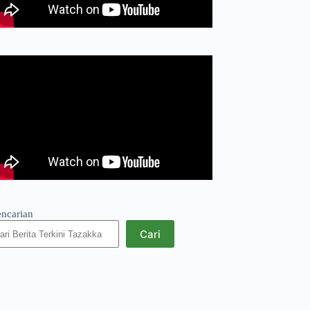
encarian
Cari