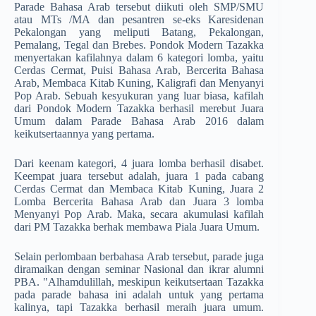
Parade Bahasa Arab tersebut diikuti oleh SMP/SMU
atau MTs /MA dan pesantren se-eks Karesidenan
Pekalongan yang meliputi Batang, Pekalongan,
Pemalang, Tegal dan Brebes. Pondok Modern Tazakka
menyertakan kafilahnya dalam 6 kate­gori lomba, yaitu
Cerdas Cermat, Puisi Bahasa Arab, Berceri­ta Bahasa
Arab, Membaca Kitab Kuning, Kaligrafi dan Menyanyi
Pop Arab. Sebuah kesyukuran yang luar biasa, kafilah
dari Pondok Modern Tazakka berhasil merebut Juara
Umum dalam Parade Bahasa Arab 2016 dalam
keikutsertaannya yang pertama.
Dari keenam kategori, 4 juara lomba berhasil disabet.
Keempat juara tersebut adalah, juara 1 pada cabang
Cerdas Cermat dan Membaca Kitab Kuning, Juara 2
Lomba Bercerita Bahasa Arab dan Juara 3 lomba
Menyanyi Pop Arab. Maka, secara akumulasi kafilah
dari PM Tazakka berhak membawa Piala Juara Umum.
Selain perlombaan berbahasa Arab tersebut, parade juga
diramaikan dengan seminar Nasional dan ikrar alumni
PBA. "Alhamdulillah, meskipun keikutsertaan Tazakka
pada parade bahasa ini adalah untuk yang pertama
kalinya, tapi Tazakka berhasil meraih juara umum.