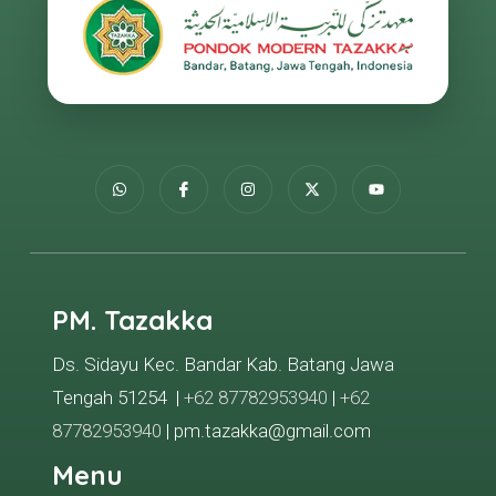
PM. Tazakka
Ds. Sidayu Kec. Bandar Kab. Batang Jawa
Tengah 51254 |
+62 87782953940
|
+62
87782953940
| pm.tazakka@gmail.com
Menu