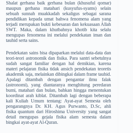
Shalat gerhana baik gerhana bulan (khusuful qomar)
maupun gerhana matahari (kusyufus-syams) selain
sebuah sunnah muakkadah sekaligus sebagai sarana
pendidikan kepada umat bahwa fenomena alam yang
terjadi merupakan bukti kebesaran dan kekuasaan Allah
SWT. Maka, dalam khutbahnya khotib kita selalu
mengupas fenomena ini melalui pendekatan iman dan
tauhid serta sains.
Pendekatan sains bisa dipaparkan melalui data-data dan
teori-teori astronomik dan fisika. Para santri sebetulnya
sudah sangat familiar dengan hal demikian, karena
materi pelajaran fisika tidak ansich pendekatan teoretis
akademik saja, melainkan dibingkai dalam frame tauhid.
Apalagi ditambah dengan pengantar ilmu falak
(astronomi), yang diantaranya menghitung peredaran
bumi, matahari dan bulan, bahkan hingga menentukan
koordinat arah kiblat. Ditambah lagi dengan beberapa
kali Kuliah Umum tentang: Ayat-ayat Semesta oleh
pengarangnya Dr. KH. Agus Purwanto, D.Sc, ahli
fisika quantum dari Hiroshima University yang sangat
detail mengupas gejala fisika alam semesta dalam
bingkai ayat-ayat Al-Quran.