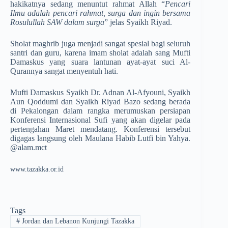
hakikatnya sedang menuntut rahmat Allah “
Pencari
Ilmu adalah pencari rahmat, surga dan ingin bersama
Rosulullah SAW dalam surga
” jelas Syaikh Riyad.
Sholat maghrib juga menjadi sangat spesial bagi seluruh
santri dan guru, karena imam sholat adalah sang Mufti
Damaskus yang suara lantunan ayat-ayat suci Al-
Qurannya sangat menyentuh hati.
Mufti Damaskus Syaikh Dr. Adnan Al-Afyouni, Syaikh
Aun Qoddumi dan Syaikh Riyad Bazo sedang berada
di Pekalongan dalam rangka merumuskan persiapan
Konferensi Internasional Sufi yang akan digelar pada
pertengahan Maret mendatang. Konferensi tersebut
digagas langsung oleh Maulana Habib Lutfi bin Yahya.
@alam.mct
www.tazakka.or.id
Tags
#
Jordan dan Lebanon Kunjungi Tazakka