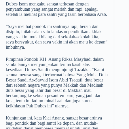
Dubes Isom mengaku sangat terkesan dengan
penyambutan yang sangat meriah dan rapi, apalagi
setelah ia melihat para santri yang fasih berbahasa Arab.
“Saya melihat pondok ini santrinya rapi, bersih dan
disiplin, inilah salah satu landasan pendidikan akhlak
yang saat ini mulai hilang dari sekolah-sekolah kita,
saya bersyukur, dan saya yakin ini akan maju ke depan”
imbuhnya.
Pimpinan Pondok KH. Anang Rikza Masyhadi dalam
sambutannya menyampaikan terima kasih atas
kesediaan Dubes Saudi mengunjungi Tazakka. “Kami
semua merasa sangat terhormat bahwa Yang Mulia Duta
Besar Saudi As-Sayyid Isom Abid Tsaqafi, duta besar
dari sebuah negara yang punya Makkah dan Madinah,
duta besar yang lahir dan besar di Makkah mau
berkunjung ke sebuah pesantren baru, yang jauh dari
kota, tentu ini fadlun minalLaah dan juga karena
keikhlasan Pak Dubes ini” ujarnya.
Kunjungan ini, kata Kiai Anang, sangat besar artinya
bagi pondok dan bagi santri ke depan, dan mudah-
mudahan dapat membawa manfaat untuk umat dan