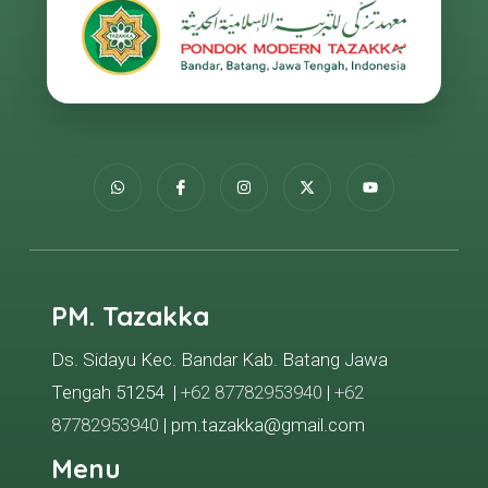
PM. Tazakka
Ds. Sidayu Kec. Bandar Kab. Batang Jawa
Tengah 51254 |
+62 87782953940
|
+62
87782953940
| pm.tazakka@gmail.com
Menu