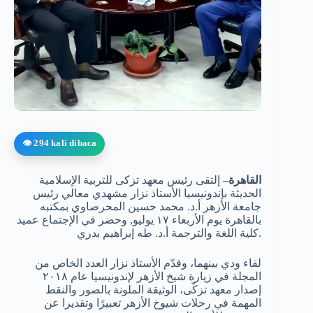
👁️ 294 kali dibaca
القاهرة
– إلتقى رئيس معهد تزكى للتربية الإسلامية
الحديثة بإندونيسيا الأستاذ نزار مشهدي معالي رئيس
جامعة الأزهر أ.د. محمد حسين المحرصاوي بمكتبه
بالقاهرة يوم الأربعاء ١٧ يوليو, وحضر في الإجتماع عميد
كلية اللغة والترجمة أ.د. طه إبراهيم بدري.
لقاء ودي بينهما، وقدّم الأستاذ نزار العدد الخاص من
المجلة في زيارة شيخ الأزهر لإندونيسيا عام ٢٠١٨
إصدار معهد تزكّى، الوثيقة الملونة بالصور والنقط
المهمة في رحلات شيوخ الأزهر تعبيرًا وتقديرا عن