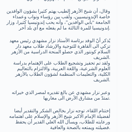
وقال، أن شيخ الأزهر الطيب يهتم كثيرا بشؤون الوافدين
خاصة الإندونيسيين، ولُقب بين رؤساء ونواب وعمداء
الجامعة “بأبي الوافدين”، وأنه يحب إندونيسيا كثيرا، وزار
إندونيسيا للمرة الثالثة ما لم يفعله مع أي بلد آخر.
يُذكر أنّ الوفد برئاسة الأستاذ نزار مشهدي رئيس معهد
تزكي الى القاهرة للتوجية والإرشاد طلاب معهد دار
السلام كونتور الذي حصلو المنحة الدراسية من الأزهر
الشريف.
ولقد تم تحفيز وتشجيع الطلاب على الإهتمام بدراسة
العلوم الشرعية، واللغة العربية، والالتزام بالتعاليم
الكلية، والتعليمات المنظمة لشؤون الطلاب بالأزهر
الشريف.
وعبر نزار مشهدي عن بالغ تقديره لمصر الذي خيراته
تمتدّ من مشارق الأرض الى مغاربها.
إختتام اللقاء، توجه نزار بخالص الشكر والتقدير أيضا
لفضيلة الإمام الاكبر شيخ الأزهر والإسلام على اهتمامه
ورعايته للطلاب، ويسأل الله العلي القدير أن يحفظ
فضيلته ويمتعه بالصحة والعافية.