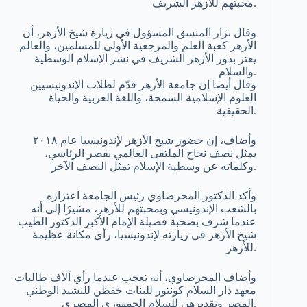
محبتهم للأزهر الشريف.
وقال نزار المنسق المسؤول في زيارة شيخ الأزهر، أن
الأزهر كعبة العلم والمرجعية الأولى للمسلمين، والعالم
يعتز بدور الأزهر الشريف في نشر الإسلام الوسطية
والسلام.
وقال أيضا إن جامعة الأزهر قدّم لطلاب الإندونيسيين
العلوم الإسلامية السمحة، واللغة العربية والحياة
الحقيقية.
وأضاف، إن حضور شيخ الأزهر لإندونيسيا عام ٢٠١٨
يمثل نصف نجاح الملتقى العالمي بقصر الرئاسي،
وكلماته عن وسطية الإسلام تمثل النصف الآخر.
وأكد الدكتور المحرصاوي رئيس الجامعة اعتزازه
بالشعب الإندونيسي وبمحبتهم للأزهر، مشيرًا إلى أنه
عندما شرف بصحبة فضيلة الإمام الأكبر الدكتور الطيب
شيخ الأزهر في زيارته لإندونيسيا، رأي مكانة عظيمة
للأزهر.
وأضاف المحرصاوي، أنه تعجب عندما رأي آلاف طالبات
معهد دار السلام كونتور للبنات حَفظن للنشيد الوطني
المصر وتقديرهن للسلام الجمهوري المصري.