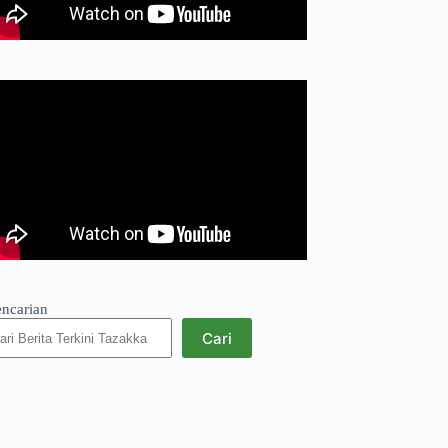
encarian
Cari