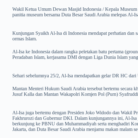
Wakil Ketua Umum Dewan Masjid Indonesia / Kepala Museum N
panitia museum bersama Duta Besar Saudi Arabia melepas Al-I
Kunjungan Syaikh Al-Isa di Indonesia mendapat perhatian dan s
ormas Islam.
Al-Isa ke Indonesia dalam rangka peletakan batu pertama (grou
Peradaban Islam, kerjasama DMI dengan Liga Dunia Islam yang b
Sehari sebelumnya 25/2, Al-Isa mendapatkan gelar DR HC dar
Mantan Menteri Hukum Saudi Arabia tersebut bertemu secara k
Jusuf Kalla dan Mantan Wakapolri Komjen Pol (Purn) Syafruddi
Al-Isa juga bertemu dengan Presiden Joko Widodo dan Wakil 
Fakhrurozi dan Gubernur DKI. Dalam kunjungannya ini, Al-Is
berkunjung ke PBNU dan Muhammadiyah serta menghadiri Konfe
Jakarta, dan Duta Besar Saudi Arabia menjamu makan malam sec