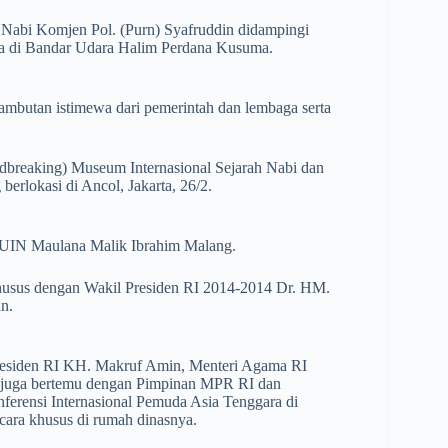
abi Komjen Pol. (Purn) Syafruddin didampingi
sa di Bandar Udara Halim Perdana Kusuma.
ambutan istimewa dari pemerintah dan lembaga serta
ndbreaking) Museum Internasional Sejarah Nabi dan
erlokasi di Ancol, Jakarta, 26/2.
i UIN Maulana Malik Ibrahim Malang.
husus dengan Wakil Presiden RI 2014-2014 Dr. HM.
n.
Presiden RI KH. Makruf Amin, Menteri Agama RI
a juga bertemu dengan Pimpinan MPR RI dan
rensi Internasional Pemuda Asia Tenggara di
ara khusus di rumah dinasnya.