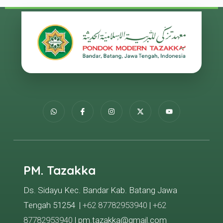
PM. Tazakka
Ds. Sidayu Kec. Bandar Kab. Batang Jawa
Tengah 51254 |
+62 87782953940
|
+62
87782953940
| pm.tazakka@gmail.com