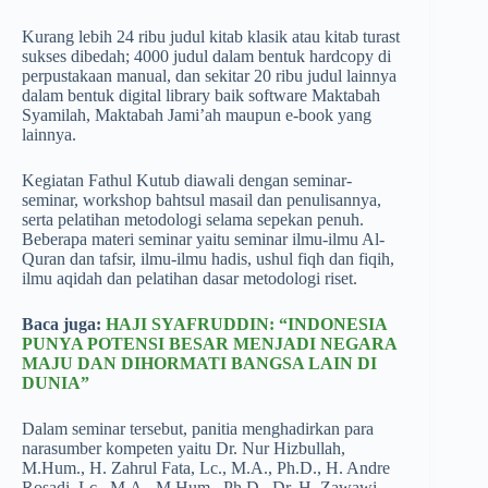
Kurang lebih 24 ribu judul kitab klasik atau kitab turast
sukses dibedah; 4000 judul dalam bentuk hardcopy di
perpustakaan manual, dan sekitar 20 ribu judul lainnya
dalam bentuk digital library baik software Maktabah
Syamilah, Maktabah Jami’ah maupun e-book yang
lainnya.
Kegiatan Fathul Kutub diawali dengan seminar-
seminar, workshop bahtsul masail dan penulisannya,
serta pelatihan metodologi selama sepekan penuh.
Beberapa materi seminar yaitu seminar ilmu-ilmu Al-
Quran dan tafsir, ilmu-ilmu hadis, ushul fiqh dan fiqih,
ilmu aqidah dan pelatihan dasar metodologi riset.
Baca juga:
HAJI SYAFRUDDIN: “INDONESIA
PUNYA POTENSI BESAR MENJADI NEGARA
MAJU DAN DIHORMATI BANGSA LAIN DI
DUNIA”
Dalam seminar tersebut, panitia menghadirkan para
narasumber kompeten yaitu Dr. Nur Hizbullah,
M.Hum., H. Zahrul Fata, Lc., M.A., Ph.D., H. Andre
Rosadi, Lc., M.A., M.Hum., Ph.D., Dr. H. Zawawi