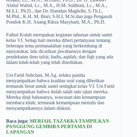
Abdul Wahid, Lc., M.A., H.M. Sulthoni, Lc., M.A.,
M.S.I., Ph.D., dan Dr. Hamdan Maghribi, S.Th.I.,
M.Phil., K.H. M. Bisri, S.H.I, M.Si.dan juga Pengasuh
Pondok K.H. Anang Rikza Masyhadi, M.A., Ph.D.
Fathul Kutub merupakan kegiatan tahunan untuk santri
kelas VI. Setiap hari mereka diberi pertanyaan tentang
beberapa tema permasalahan yang berkembang di
masyarakat, lalu dicarikan jawabannya dengan
pendekatan ilmu tafsir, hadis, aqidah, dan fiqh yang ada
dalam kitab-kitab yang telah disediakan.
Ust Farid Subchan, M.Ag. selaku panitia
menyampaikan bahwa kualitas soal yang diberikan
termasuk berat untuk santri setingkat kelas VI. Ust Farid
menyampaikan bahwa itulah salah satu ujian mereka.
Mereka diuji bahasanya, wawasan dan kemampuan
membaca kitab, termasuk kemampuan menulis dan
menyampaikannya dalam diskusi.
Baca juga:
MERIAH, TAZAKKA TAMPILKAN
PANGGUNG GEMBIRA PERTAMA DI
LAPANGAN