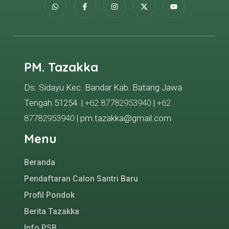
PM. Tazakka
Ds. Sidayu Kec. Bandar Kab. Batang Jawa
Tengah 51254 |
+62 87782953940
|
+62
87782953940
| pm.tazakka@gmail.com
Menu
Beranda
Pendaftaran Calon Santri Baru
Profil Pondok
Berita Tazakka
Info PSB