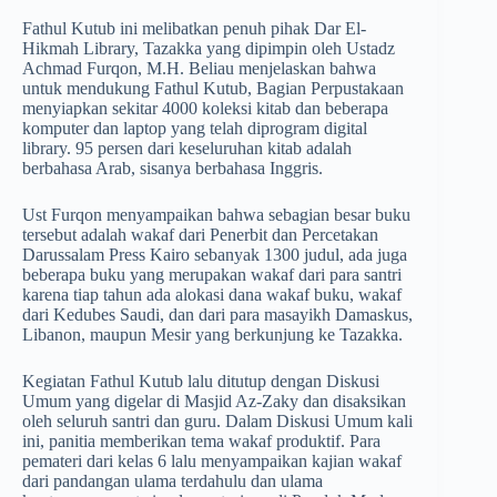
Fathul Kutub ini melibatkan penuh pihak Dar El-
Hikmah Library, Tazakka yang dipimpin oleh Ustadz
Achmad Furqon, M.H. Beliau menjelaskan bahwa
untuk mendukung Fathul Kutub, Bagian Perpustakaan
menyiapkan sekitar 4000 koleksi kitab dan beberapa
komputer dan laptop yang telah diprogram digital
library. 95 persen dari keseluruhan kitab adalah
berbahasa Arab, sisanya berbahasa Inggris.
Ust Furqon menyampaikan bahwa sebagian besar buku
tersebut adalah wakaf dari Penerbit dan Percetakan
Darussalam Press Kairo sebanyak 1300 judul, ada juga
beberapa buku yang merupakan wakaf dari para santri
karena tiap tahun ada alokasi dana wakaf buku, wakaf
dari Kedubes Saudi, dan dari para masayikh Damaskus,
Libanon, maupun Mesir yang berkunjung ke Tazakka.
Kegiatan Fathul Kutub lalu ditutup dengan Diskusi
Umum yang digelar di Masjid Az-Zaky dan disaksikan
oleh seluruh santri dan guru. Dalam Diskusi Umum kali
ini, panitia memberikan tema wakaf produktif. Para
pemateri dari kelas 6 lalu menyampaikan kajian wakaf
dari pandangan ulama terdahulu dan ulama