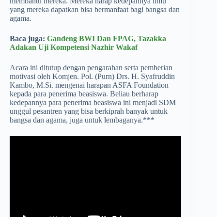
membantu mereka. Mereka harap kedepannya ilmu
yang mereka dapatkan bisa bermanfaat bagi bangsa dan
agama.
Baca juga:
Gandeng BWI Dan FPAG, Tazakka
Adakan Uji Kompetensi Nazhir Wakaf
Acara ini ditutup dengan pengarahan serta pemberian
motivasi oleh Komjen. Pol. (Purn) Drs. H. Syafruddin
Kambo, M.Si. mengenai harapan ASFA Foundation
kepada para penerima beasiswa. Beliau berharap
kedepannya para penerima beasiswa ini menjadi SDM
unggul pesantren yang bisa berkiprah banyak untuk
bangsa dan agama, juga untuk lembaganya.***