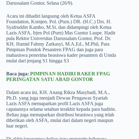
Darussalam Gontor, Selasa (26/9).
Acara ini dihadiri langsung oleh Ketua ASFA
Foundation, Komjen. Pol. (Purn.) DR. (H.C.) Drs. H.
Syafruddin Kambo, M.Si. dan didampingi oleh Ketua
Lazis ASFA, Irjen Pol (Purn) Mas Guntur Laupe. Hadir
pula Rektor Universitas Darussalam Gontor, Prof. Dr.
KH. Hamid Fahmy Zarkasyi, M.A.Ed., M.Phil, Para
Pimpinan Pondok Pesantren FPAG dan juga para
mahasiswa penerima beasiswa kader pesantren di Unida
mulai dari jenjang S1 hingga S3
Baca juga:
PIMPINAN HADIRI RAKER FPAG
PERINGATAN SATU ABAD GONTOR
Dalam acara ini, KH. Anang Rikza Masyhadi, M.A.,
Ph.D. yang juga menjadi Dewan Pengawas Syariah
Lazis ASFA memaparkan profil Lazis ASFA juga
capaiannya selama setahun terakhir kepada para hadirin.
Beliau juga memaparkan distribusi beasiswa yang telah
diberikan oleh ASFA, mulai dari dalam negeri maupun
luar negeri.
Di akhir laporannya beliau juga mengutip beberapa