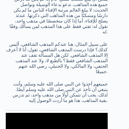
جميع هذه المذاهب. ندعو بدعاء الوسيلة ونواصل
الحديث: لا يبلغ العالم مرتبة الإفتاء للناس ما لم يكن
دارسًا ومتمكنًا من هذه المذاهب التي ذكرتها. عندئذ
يصلح للإفتاء. أما إذا كان متخصصًا في مذهب واحد،
نقول له: تفتي فقط على هذا المذهب لمن يسألك وفقًا
له.
على سبيل المثال، هنا عندكم المذهب الشافعي، أليس
كذلك؟ فإذا درست المذهب الشافعي، تقول: أنا لا أعرف
إلا المذهب الشافعي. لكن هل المسألة تقف عند
المذهب الشافعي فقط؟ بالطبع لا، ولا عند المذهب
الحنفي، ولا المالكي، ولا الحنبلي، رضي الله عنهم
جميعًا.
جميعهم أخذوا عن النبي صلى الله عليه وسلم، وأنت
ينبغي أن تأخذ عن النبي صلى الله عليه وسلم أيضًا.
لذلك، يجب أن تتمكن أولًا من مذهب واحد، ثم تدرس
بقية المذاهب. هذا هو ما أردت الوصول إليه.