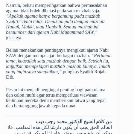
Namun, beliau memperingatkan bahwa permasalahan
agama tidak boleh dibatasi pada satu mazhab saja.
“Apakah agama hanya bergantung pada mazhab
Syafi’i? Tentu tidak. Demikian pula dengan mazhab
Hanafi, Maliki, atau Hanbali. Semua mazhab ini
bersumber dari ajaran Nabi Muhammad SAW,”
jelasnya.
Beliau menekankan pentingnya mengikuti ajaran Nabi
SAW dengan mempelajari berbagai mazhab.
“Pertama-
tama, kuasailah satu mazhab dengan baik. Setelah itu,
lanjutkan mempelajari mazhab-mazhab lainnya. Inilah
yang ingin saya sampaikan,”
pungkas Syaikh Rojab
Dib.
Pesan ini menjadi pengingat penting bagi para ulama
dan calon mufti agar terus memperluas wawasan
keilmuan mereka demi memberikan fatwa yang tepat
dan bertanggung jawab kepada umat.
من كلام الشيخ الدكتور محمد رجب ديب
العالم الحق يجب أن يكون دارسًا لكل هذه المذاهب، فلا
يمكن أن يبلغ منصب مفتي عام إذا لم يكن قد درس