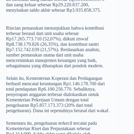
dan uang keluar sebesar Rp29.220.837.200,
menyisakan saldo akhir sebesar Rp3.935.858.375.
Rincian pemasukan menunjukkan bahwa kontribusi
terbesar berasal dari unit usaha sebesar
Rp17.265.773.710 (52,07%), diikuti ziswaf
Rp8.738.179.826 (26,35%), dan kontribusi santri
Rp7.152.742.039 (21,57%). Berdasarkan analisis,
sumber pemasukan utama dari unit usaha
mencerminkan manajemen keuangan yang baik,
sebagaimana yang diharapkan dari pondok modern.
Selain itu, Kementerian Koperasi dan Perdagangan
berhasil mencatat keuntungan Rp1.146.178.700 dari
total pendapatan Rp6.100.256.770. Sebaliknya,
penyerapan anggaran terbesar dialokasikan untuk
Kementerian Pekerjaan Umum dengan total
pengeluaran Rp5.857.173.373 (20% dari total
pengeluaran). Dana ini sepenuhnya berasal dari wakaf.
Sementara itu, pengeluaran terkecil tercatat pada
Kementerian Riset dan Perpustakaan sebesar
Rp4.314.000. Saldo akhir yang dikelola oleh