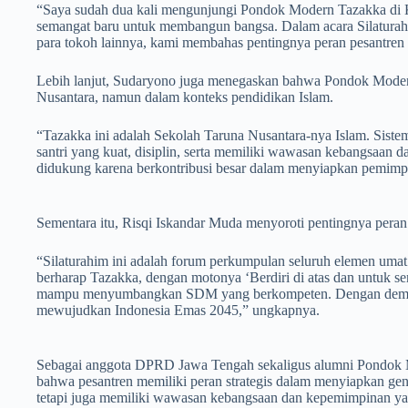
“Saya sudah dua kali mengunjungi Pondok Modern Tazakka di Kab
semangat baru untuk membangun bangsa. Dalam acara Silatu
para tokoh lainnya, kami membahas pentingnya peran pesantre
Lebih lanjut, Sudaryono juga menegaskan bahwa Pondok Mode
Nusantara, namun dalam konteks pendidikan Islam.
“Tazakka ini adalah Sekolah Taruna Nusantara-nya Islam. Sis
santri yang kuat, disiplin, serta memiliki wawasan kebangsaan da
didukung karena berkontribusi besar dalam menyiapkan pemimpi
Sementara itu, Risqi Iskandar Muda menyoroti pentingnya peran 
“Silaturahim ini adalah forum perkumpulan seluruh elemen umat
berharap Tazakka, dengan motonya ‘Berdiri di atas dan untuk s
mampu menyumbangkan SDM yang berkompeten. Dengan demikia
mewujudkan Indonesia Emas 2045,” ungkapnya.
Sebagai anggota DPRD Jawa Tengah sekaligus alumni Pondok
bahwa pesantren memiliki peran strategis dalam menyiapkan gen
tetapi juga memiliki wawasan kebangsaan dan kepemimpinan ya