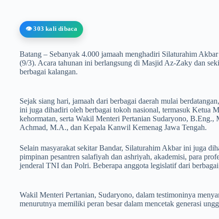
👁️ 303 kali dibaca
Batang – Sebanyak 4.000 jamaah menghadiri Silaturahim Akba
(9/3). Acara tahunan ini berlangsung di Masjid Az-Zaky dan seki
berbagai kalangan.
Sejak siang hari, jamaah dari berbagai daerah mulai berdatang
ini juga dihadiri oleh berbagai tokoh nasional, termasuk Ketu
kehormatan, serta Wakil Menteri Pertanian Sudaryono, B.Eng.
Achmad, M.A., dan Kepala Kanwil Kemenag Jawa Tengah.
Selain masyarakat sekitar Bandar, Silaturahim Akbar ini juga diha
pimpinan pesantren salafiyah dan ashriyah, akademisi, para profe
jenderal TNI dan Polri. Beberapa anggota legislatif dari berbagai p
Wakil Menteri Pertanian, Sudaryono, dalam testimoninya men
menurutnya memiliki peran besar dalam mencetak generasi ungg