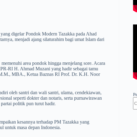
r yang digelar Pondok Modern Tazakka pada Ahad
tarnya, menjadi ajang silaturahim bagi umat Islam dari
an, memenuhi area pondok hingga menjelang sore. Acara
a MPR-RI H. Ahmad Muzani yang hadir sebagai tamu
, M.M., MBA., Ketua Baznas RI Prof. Dr. K.H. Noor
diri oleh santri dan wali santri, ulama, cendekiawan,
P
sional seperti dokter dan notaris, serta purnawirawan
artai politik pun turut hadir.
yampaikan kesannya terhadap PM Tazakka yang
ul untuk masa depan Indonesia.