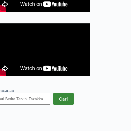
encarian
Cari