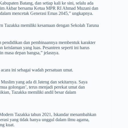
upaten Batang, dan setiap kali ke sini, selalu ada
rahim Akbar bersama Ketua MPR RI Ahmad Muzani dan
n dalam mencetak Generasi Emas 2045,” ungkapnya.
rn Tazakka memiliki kesamaan dengan Sekolah Taruna
tem pendidikan dan pembinaannya membentuk karakter
n keislaman yang luas. Pesantren seperti ini harus
n masa depan bangsa,” jelasnya.
acara ini sebagai wadah persatuan umat.
 Muslim yang ada di Jateng dan sekitarnya. Saya
emua golongan’, terus menjadi perekat umat dan
n, Tazakka memiliki andil besar dalam
 Modern Tazakka tahun 2021, Iskandar menambahkan
erasi yang tidak hanya unggul dalam ilmu agama,
ng kuat.