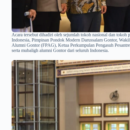
Acara tersebut dihadiri oleh sejumlah tokoh nasional dan tokoh
Indonesia, Pimpinan Pondok Modern Darussalam Gontor, Wak
Alumni Gontor (FPAG), Ketua Perkumpulan Pengasuh Pesantren 
serta mubaligh alumni Gontor dari seluruh Indonesia.