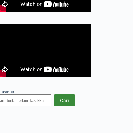
encarian
Cari