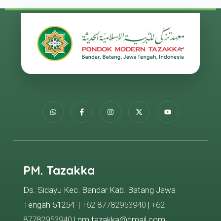
PM. Tazakka
Ds. Sidayu Kec. Bandar Kab. Batang Jawa
Tengah 51254 |
+62 87782953940
|
+62
87782953940
| pm.tazakka@gmail.com