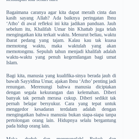
Bagaimana caranya agar kita dapat meraih cinta dan
kasih sayang Allah? Ada baiknya peringatan Ibnu
‘Atho’ di awal refleksi ini kita jadikan panduan. Jauh
sebelum itu, Khalifah Umar bin Khattab juga telah
mengingatkan kita terkait waktu. Menurut beliau, waktu
ibarat pedang yang tajam. Kalau kau tak kuasa
memotong waktu, maka waktulah yang akan
memotongmu. Sepuluh tahun menjadi khalifah adalah
waktu-waktu yang penuh kegemilangan bagi umat
Islam.
Bagi kita, manusia yang kualifika-sinya berada jauh di
bawah Sayyidina Umar, ajakan Ibnu ‘Atho’ penting jadi
renungan. Merenungi bahwa manusia diciptakan
dengan segala kekurangan dan kelemahan. Diberi
banyak tak pernah merasa cukup. Diberi sedikit tak
pernah belajar bersyukur. Cara yang tepat untuk
menggedor kesadaran terdalam adalah dengan
mengingatkan bahwa manusia bukan siapa-siapa tanpa
pertolongan orang lain. Hidupnya selalu bergantung
pada hidup orang lain.
Maka, duduk dan merenunglah! Rukuk dan