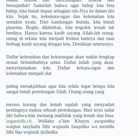
bersujudlah! Sadarilah bahwa agar hidup kita bisa
hidup, kita butuh tiupan sebagian ruh-Nya ke dalam diri
kita. Sejak itu, kekekura-ngan dan kelemahan kita
semakin nyata. Dari kandungan ibunda, kita butuh
plasenta. Begitu dilahirkan, kita tergolek lemah tak
berdaya. Hanya karena kasih sayang Allah-lah orang-
orang di sekitar kita menjadi lembut hatinya dan mau
berbagi kasih sayang dengan kita. Demikian seterusnya.
Daftar kelemahan dan kekurangan akan makin lengkap
sesuai bertambahnya umur. Daftar inilah yang akan
menyelamatkan kita. Daftar kekura-ngan dan
kelemahan menjadi alat
paling menakjubkan agar kita selalu ingat betapa kita
sangat butuh pertolongan Allah. Orang-orang yang
merasa kurang dan lemah sajalah yang menyadari
pentingnya makna sebuah pertolongan. Mari terus sadar
diri bahwa kita memang makhluk yang lemah dan hina.
sugardolls.ch
. Wallahu a’lam Khayru awqootika
waqtun tasyhadu fiihi wujuuda faaqotika wa turoddu
fiihi Ilaa wujuudi dzillatika