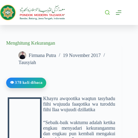
Menghitung Kekurangan
Firmana Putra
19 November 2017
Tausyiah
👁️ 378 kali dibaca
Khayru awqootika waqtun tasyhadu
fiihi wujuuda faaqotika wa turoddu
fiihi Ilaa wujuudi dzillatika
“Sebaik-baik waktumu adalah ketika
engkau menyadari kekuranganmu
dan engkau pun kembali mengakui