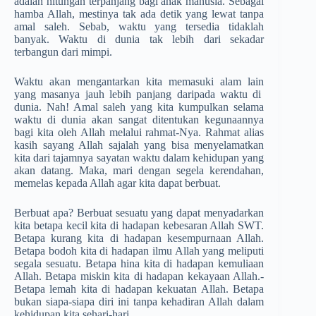
adalah hitungan terpanjang bagi anak manusia. Sebagai
hamba Allah, mestinya tak ada detik yang lewat tanpa
amal saleh. Sebab, waktu yang tersedia tidaklah
banyak. Waktu di dunia tak lebih dari sekadar
terbangun dari mimpi.
Waktu akan mengantarkan kita memasuki alam lain
yang masanya jauh lebih panjang daripada waktu di
dunia. Nah! Amal saleh yang kita kumpulkan selama
waktu di dunia akan sangat ditentukan kegunaannya
bagi kita oleh Allah melalui rahmat-Nya. Rahmat alias
kasih sayang Allah sajalah yang bisa menyelamatkan
kita dari tajamnya sayatan waktu dalam kehidupan yang
akan datang. Maka, mari dengan segela kerendahan,
memelas kepada Allah agar kita dapat berbuat.
Berbuat apa? Berbuat sesuatu yang dapat menyadarkan
kita betapa kecil kita di hadapan kebesaran Allah SWT.
Betapa kurang kita di hadapan kesempurnaan Allah.
Betapa bodoh kita di hadapan ilmu Allah yang meliputi
segala sesuatu. Betapa hina kita di hadapan kemuliaan
Allah. Betapa miskin kita di hadapan kekayaan Allah.­
Betapa lemah kita di hadapan kekuatan Allah. Betapa
bukan siapa-siapa diri ini tanpa kehadiran Allah dalam
kehidupan kita sehari-hari.