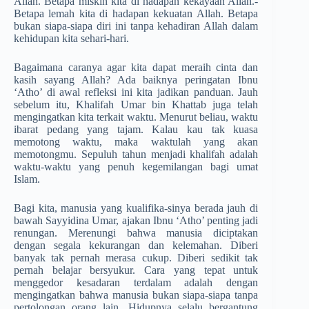
Allah. Betapa miskin kita di hadapan kekayaan Allah.­
Betapa lemah kita di hadapan kekuatan Allah. Betapa
bukan siapa-siapa diri ini tanpa kehadiran Allah dalam
kehidupan kita sehari-hari.
Bagaimana caranya agar kita dapat meraih cinta dan
kasih sayang Allah? Ada baiknya peringatan Ibnu
‘Atho’ di awal refleksi ini kita jadikan panduan. Jauh
sebelum itu, Khalifah Umar bin Khattab juga telah
mengingatkan kita terkait waktu. Menurut beliau, waktu
ibarat pedang yang tajam. Kalau kau tak kuasa
memotong waktu, maka waktulah yang akan
memotongmu. Sepuluh tahun menjadi khalifah adalah
waktu-waktu yang penuh kegemilangan bagi umat
Islam.
Bagi kita, manusia yang kualifika-sinya berada jauh di
bawah Sayyidina Umar, ajakan Ibnu ‘Atho’ penting jadi
renungan. Merenungi bahwa manusia diciptakan
dengan segala kekurangan dan kelemahan. Diberi
banyak tak pernah merasa cukup. Diberi sedikit tak
pernah belajar bersyukur. Cara yang tepat untuk
menggedor kesadaran terdalam adalah dengan
mengingatkan bahwa manusia bukan siapa-siapa tanpa
pertolongan orang lain. Hidupnya selalu bergantung