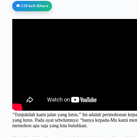
👁️ 220 kali dibaca
“Tunjukilah kami jalan yang lurus.” Ini adalah permohonan kepa
yang lurus. Pada ayat sebelumnya: “hanya kepada-Mu kami mem
memohon apa saja yang kita butuhkan.