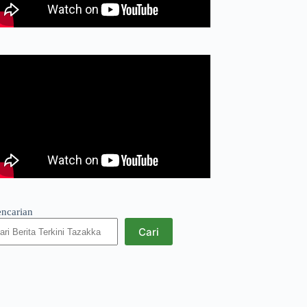
encarian
Cari