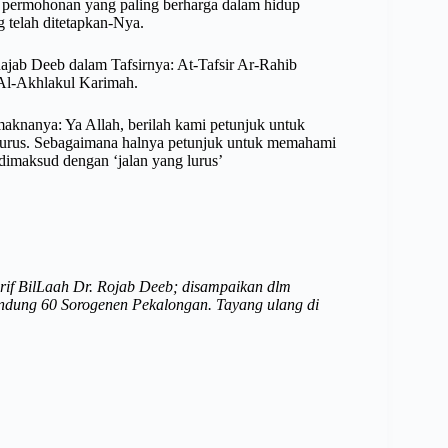
h permohonan yang paling berharga dalam hidup
 telah ditetapkan-Nya.
ajab Deeb dalam Tafsirnya: At-Tafsir Ar-Rahib
 Al-Akhlakul Karimah.
 maknanya: Ya Allah, berilah kami petunjuk untuk
lurus. Sebagaimana halnya petunjuk untuk memahami
dimaksud dengan ‘jalan yang lurus’
Arif BilLaah Dr. Rojab Deeb; disampaikan dlm
dung 60 Sorogenen Pekalongan. Tayang ulang di