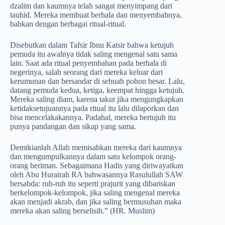
dzalim dan kaumnya telah sangat menyimpang dari
tauhid. Mereka membuat berhala dan menyembahnya,
bahkan dengan berbagai ritual-ritual.
Disebutkan dalam Tafsir Ibnu Katsir bahwa ketujuh
pemuda itu awalnya tidak saling mengenal satu sama
lain. Saat ada ritual penyembahan pada berhala di
negerinya, salah seorang dari mereka keluar dari
kerumunan dan bersandar di sebuah pohon besar. Lalu,
datang pemuda kedua, ketiga, keempat hingga ketujuh.
Mereka saling diam, karena takut jika mengungkapkan
ketidaksetujuannya pada ritual itu lalu dilaporkan dan
bisa mencelakakannya. Padahal, mereka bertujuh itu
punya pandangan dan sikap yang sama.
Demikianlah Allah memisahkan mereka dari kaumnya
dan mengumpulkannya dalam satu kelompok orang-
orang beriman. Sebagaimana Hadis yang diriwayatkan
oleh Abu Hurairah RA bahwasannya Rasulullah SAW
bersabda: ruh-ruh itu seperti prajurit yang dibariskan
berkelompok-kelompok, jika saling mengenal mereka
akan menjadi akrab, dan jika saling bermusuhan maka
mereka akan saling berselisih.” (HR. Muslim)