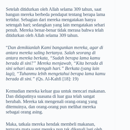
Setelah ditidurkan oleh Allah selama 309 tahun, saat
bangun mereka berbeda pendapat tentang berapa lama
tertidur. Sebagian dari mereka mengatakan hanya
setengah hari; sedangkan yang lain mengatakan sehari
penuh. Mereka benar-benar tidak merasa bahwa telah
ditidurkan oleh Allah selama 309 tahun.
“
Dan demikianlah Kami bangunkan mereka, agar di
antara mereka saling bertanya. Salah seorang di
antara mereka berkata, “Sudah berapa lama kamu
berada di sini?” Mereka menjawab, “Kita berada di
sini sehari atau setengah hari.” Berkata (yang lain
lagi), “Tuhanmu lebih mengetahui berapa lama kamu
berada di sini.”
(Qs. Al-Kahfi [18]: 19)
Kemudian mereka keluar gua untuk mencari makanan.
Dan didapatinya suasana di luar gua telah sangat
berubah. Mereka tak mengenali orang-orang yang
ditemuinya, dan orang-orang pun melihat mereka
sebagai orang asing.
Maka, tatkala mereka hendak membeli makanan,
ternyata mata uang mereka pun tak dikenali lagi oleh