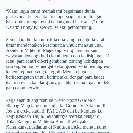
“Kami ingin santri memahami bagaimana dunia
profesional bekerja dan mempersiapkan diri dengan
baik untuk menghadapi tantangan di luar sana,” ujar
Ustadz Thony Kuswoyo, selaku pembimbing.
Sementara itu, kelompok kedua yang menuju ke arah
timur mendapatkan kesempatan untuk mengunjungi
Akademi Militer di Magelang, yang memberikan
wawasan tentang dunia kemiliteran dan kedisiplinan. Di
sana, para santri diberi gambaran tentang kehidupan
seorang taruna, semangat kebangsaan, serta pentingnya
kepemimpinan yang tangguh. Mereka juga
berkesempatan untuk berinteraksi dengan para kadet
dan menyaksikan langsung pelatihan yang dijalani oleh
para calon perwira.
Perjalanan dilanjutkan ke Metro Sport Garden di
Blabag Magelang dan lanjut ke Gontor V. Adapun di
Jogja mereka studi di FAI UAD dan berkunjung ke
Perpustakaan Tarjih. Selanjutnya mereka belajar di
Toko Bangunan Mahkota Bumi di wilayah
Karanganyar. Adapun di Kudus, mereka mengunjungi
perusahaan jenang PT Mubarok Food, di mana mereka